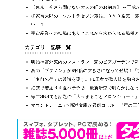
【東京 今さら聞けない大人の町のお約束】 ～平成
柳家喬太郎の「ウルトラセブン落語」ＤＶＤ発売 落
い！？
宇宙産業への転職はあり？これから求められる職種と
カテゴリー記事一覧
明治神宮外苑内のレストラン・森のビアガーデンで新
あの「ブタメン」が約4倍の大きさになって登場！「ブ
​​「名前先行」の常識を覆す。F1王者が職人技を融
紅茶で若返り＆夏バテ予防！最新研究で明らかになっ
毎年SNSでも話題の「大玉まるごとメロンショート
マウントレーニア×新潮文庫が異例コラボ 『星の王