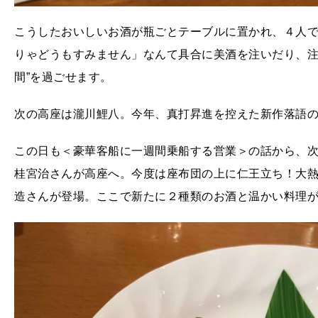
こうしたおいしいお酒が瓶ごとテーブルに置かれ、４人
りゃどうもすみません」なんて具合に美酒を注いだり、注
間”を過ごせます。
次の高座は瀧川鯉八。今年、真打昇進を控えた新作落語
この日も＜豪華客船に一週間乗船する営業＞の話から、
桂宮治さんが高座へ。今度は座布団の上に仁王立ち！大
造さんが登場。ここで新たに２種類のお酒と温かい料理