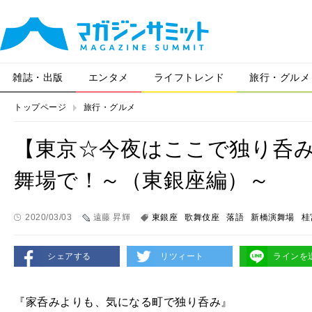
雑誌・出版
エンタメ
ライフトレンド
旅行・グルメ
トップページ
旅行・グルメ
【東京☆今夜はここで独り呑み
舞場で！～（東銀座編）～
2020/03/03
遠藤 昇輝
東銀座
歌舞伎座
落語
新橋演舞場
桂
シェアする
リツィート
ラインを
『家呑みよりも、気になる町で独り呑み』