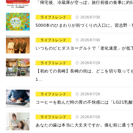
「帰宅後、冷蔵庫が空っぽ」旅行前後の食事に約
ライフトレンド
2026/07/30
5000本のひまわりが街づくりの入口に。習志野
ライフトレンド
2026/07/30
いつものビヒダスヨーグルトで「老化速度」が低
ライフトレンド
2026/07/29
【初めての長崎】長崎の街は、どこを切り取って
1…
ライフトレンド
2026/07/29
コーヒーを飲んだ時の胃の不快感には「LG21乳
ライフトレンド
2026/07/28
​あなたの歯は本当に大丈夫ですか。痛む前に通う