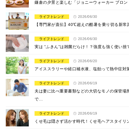
鎌倉の夕景と楽しむ「ジョニーウォーカー ブロン
ライフトレンド
2026/06/30
【専門家が直伝】40℃超えの酷暑を乗り切る新常
ライフトレンド
2026/06/30
実は “ふきん”は雑菌だらけ！？強度も強く使い
ライフトレンド
2026/06/20
アイススラリーや経口補水液、塩飴って熱中症対
ライフトレンド
2026/06/19
夫は妻に比べ重要書類などの大切なモノの保管場
で…
ライフトレンド
2026/06/19
くせ毛は隠さず活かす時代！くせ毛ヘアスタイリ