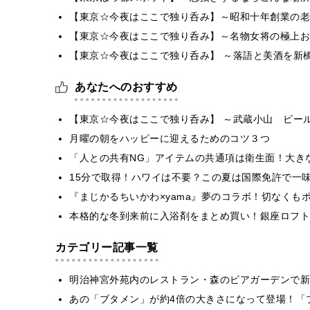
【東京☆今夜はここで独り呑み】～昭和十年創業の老
【東京☆今夜はここで独り呑み】～名物女将の極上お
【東京☆今夜はここで独り呑み】 ～落語と美酒を新
あなたへのおすすめ
【東京☆今夜はここで独り呑み】 ～武蔵小山 ビー
月曜の朝をハッピーに迎えるためのコツ３つ
「人との共有NG」アイテムの共通項は衛生面！大き
15分で取得！ハワイは不要？この夏は国際免許で一
『まじかるちいかわ×yama』夢のコラボ！切なくもポ
本格的な冬到来前に入浴剤をまとめ買い！銀座ロフト
カテゴリー記事一覧
明治神宮外苑内のレストラン・森のビアガーデンで新
あの「ブタメン」が約4倍の大きさになって登場！「ブ