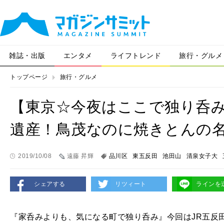
雑誌・出版
エンタメ
ライフトレンド
旅行・グルメ
トップページ
旅行・グルメ
【東京☆今夜はここで独り呑み
遺産！鳥茂なのに焼きとんの
2019/10/08
遠藤 昇輝
品川区
東五反田
池田山
清泉女子大
シェアする
リツィート
ラインを
『家呑みよりも、気になる町で独り呑み』今回はJR五反