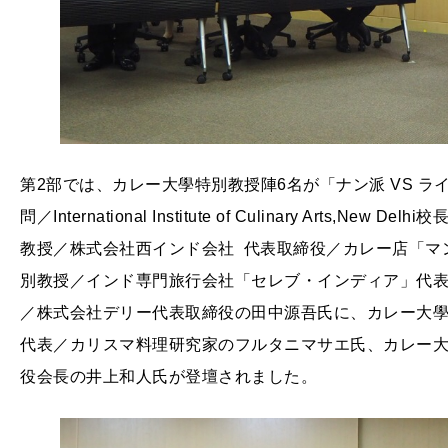
第2部では、カレー大學特別教授陣6名が「ナン派 VS 
問／International Institute of Culinary Art
教授／株式会社西インド会社 代表取締役／カレー店「マ
別教授／インド専門旅行会社「セレブ・インディア」代
／株式会社デリー代表取締役の田中源吾氏に、カレー大
代表／カリスマ料理研究家のフルタニマサエ氏、カレー
役会長の井上和人氏が登壇されました。