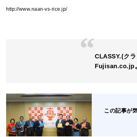
http://www.naan-vs-rice.jp/
CLASSY.(クラ
Fujisan.co.j
この記事が