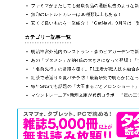
ファミマがまたしても健康食品の通販広告のような新
無印のレトルトカレーは30種類以上もある！
安くて良いものを一挙紹介！「GetNavi」9月号
カテゴリー記事一覧
明治神宮外苑内のレストラン・森のビアガーデンで新
あの「ブタメン」が約4倍の大きさになって登場！「ブ
​​「名前先行」の常識を覆す。F1王者が職人技を融
紅茶で若返り＆夏バテ予防！最新研究で明らかになっ
毎年SNSでも話題の「大玉まるごとメロンショート
マウントレーニア×新潮文庫が異例コラボ 『星の王