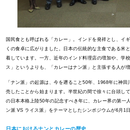
国民食とも呼ばれる「カレー」。インドを発祥とし、イ
くの食卓に広がりました。日本の伝統的な主食である米
着しています。一方、近年のインド料理店の増加や、学
ス」というよりも、「カレーはナン派」と主張する人が
「ナン派」の起源は、今を遡ること50年、1968年に神
売したことから始まります。半世紀の間で徐々に台頭し
の日本本格上陸50年の記念すべき年に、カレー界の第一
ン派 VS ライス派」をテーマとしたシンポジウムが6月
日本におけるナンとカレーの歴史