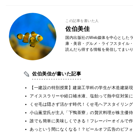
この記事を書いた人
佐伯美佳
国内出版社のWeb媒体を中心とした
康・美容・グルメ・ライフスタイル
読んだら得する情報を発信してまい
佐伯美佳が書いた記事
【一建設の特別授業】建築工学科の学生が木造建築現
アイススラリーや経口補水液、塩飴って熱中症対策に
くせ毛は隠さず活かす時代！くせ毛ヘアスタイリング
小山薫堂氏が主人「下鴨茶寮」の贅沢料理が株主優待
誰でも簡単に美味しくできる！フレーバーオイルで作
あっという間になくなる！？ピールオフ広告のビフォ