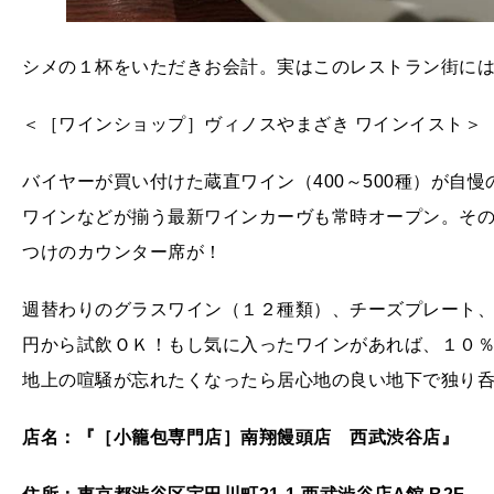
シメの１杯をいただきお会計。実はこのレストラン街に
＜［ワインショップ］ヴィノスやまざき ワインイスト＞
バイヤーが買い付けた蔵直ワイン（400～500種）が自
ワインなどが揃う最新ワインカーヴも常時オープン。そ
つけのカウンター席が！
週替わりのグラスワイン（１２種類）、チーズプレート
円から試飲ＯＫ！もし気に入ったワインがあれば、１０
地上の喧騒が忘れたくなったら居心地の良い地下で独り
店名：『［小籠包専門店］南翔饅頭店 西武渋谷店』