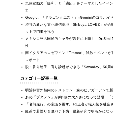
気候変動の「緩和」と「適応」をテーマとしたイベン
力
Google、「ドラゴンクエスト」×Geminiのコラ
渋谷の新たな文化発信基地「Shibuya LOVEZ
ットで門出を祝う
メキシコ発の国民的キャラが渋谷に上陸！「Dr.Simi
性
南イタリアのロゼワイン「Tramari」試飲イベン
レポート
脱・香り迷子！香り診断ができる「Sawaday」50周
カテゴリー記事一覧
明治神宮外苑内のレストラン・森のビアガーデンで新
あの「ブタメン」が約4倍の大きさになって登場！「ブ
​​「名前先行」の常識を覆す。F1王者が職人技を融
紅茶で若返り＆夏バテ予防！最新研究で明らかになっ