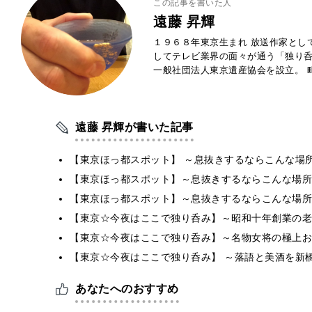
この記事を書いた人
遠藤 昇輝
１９６８年東京生まれ 放送作家とし
してテレビ業界の面々が通う「独り
一般社団法人東京遺産協会を設立。 
遠藤 昇輝が書いた記事
【東京ほっ都スポット】 ～息抜きするならこんな場所
【東京ほっ都スポット】～息抜きするならこんな場所
【東京ほっ都スポット】～息抜きするならこんな場所
【東京☆今夜はここで独り呑み】～昭和十年創業の老
【東京☆今夜はここで独り呑み】～名物女将の極上お
【東京☆今夜はここで独り呑み】 ～落語と美酒を新
あなたへのおすすめ