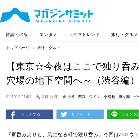
雑誌・出版
エンタメ
ライフトレンド
旅行・グルメ
トップページ
旅行・グルメ
【東京☆今夜はここで独り呑み
穴場の地下空間へ～（渋谷編
2019/11/08
遠藤 昇輝
渋谷
西武
ワイン
小籠包
担々麵
ピ
シェアする
リツィート
ラインを
『家呑みよりも、気になる町で独り呑み』今回はハロウ