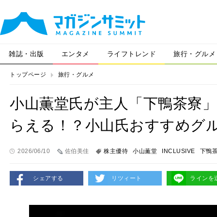
雑誌・出版
エンタメ
ライフトレンド
旅行・グルメ
トップページ
旅行・グルメ
小山薫堂氏が主人「下鴨茶寮
らえる！？小山氏おすすめグル
2026/06/10
佐伯美佳
株主優待
小山薫堂
INCLUSIVE
下鴨
シェアする
リツィート
ラインを