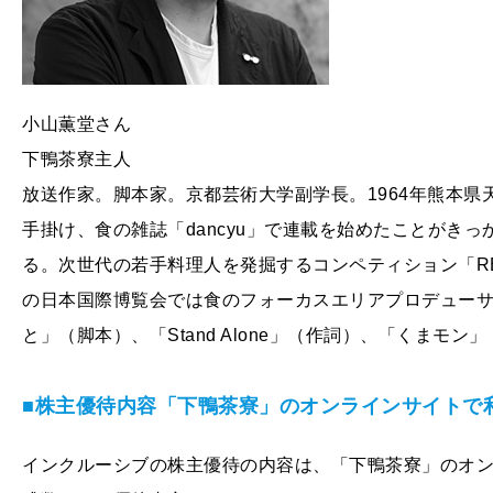
小山薫堂さん
下鴨茶寮主人
放送作家。脚本家。京都芸術大学副学長。1964年熊本
手掛け、食の雑誌「dancyu」で連載を始めたことがき
る。次世代の若手料理人を発掘するコンペティション「RED
の日本国際博覧会では食のフォーカスエリアプロデュー
と」（脚本）、「Stand Alone」（作詞）、「くまモ
■株主優待内容「下鴨茶寮」のオンラインサイトで
インクルーシブの株主優待の内容は、「下鴨茶寮」のオ