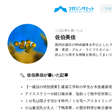
マガ
この記事を書いた人
佐伯美佳
国内出版社のWeb媒体を中心とした
康・美容・グルメ・ライフスタイル
読んだら得する情報を発信してまい
佐伯美佳が書いた記事
【一建設の特別授業】建築工学科の学生が木造建築現
アイススラリーや経口補水液、塩飴って熱中症対策に
くせ毛は隠さず活かす時代！くせ毛ヘアスタイリング
小山薫堂氏が主人「下鴨茶寮」の贅沢料理が株主優待