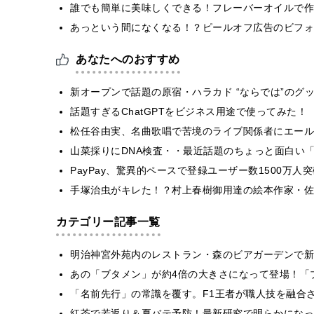
誰でも簡単に美味しくできる！フレーバーオイルで作
あっという間になくなる！？ピールオフ広告のビフォ
あなたへのおすすめ
新オープンで話題の原宿・ハラカド “ならでは”のグ
話題すぎるChatGPTをビジネス用途で使ってみた！
松任谷由実、名曲歌唱で苦境のライブ関係者にエール
山菜採りにDNA検査・・最近話題のちょっと面白い
PayPay、驚異的ペースで登録ユーザー数1500万
手塚治虫がキレた！？村上春樹御用達の絵本作家・佐
カテゴリー記事一覧
明治神宮外苑内のレストラン・森のビアガーデンで新
あの「ブタメン」が約4倍の大きさになって登場！「ブ
​​「名前先行」の常識を覆す。F1王者が職人技を融
紅茶で若返り＆夏バテ予防！最新研究で明らかになっ