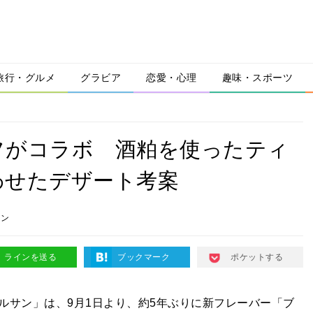
旅行・グルメ
グラビア
恋愛・心理
趣味・スポーツ
フがコラボ 酒粕を使ったティ
わせたデザート考案
サン
ラインを送る
ブックマーク
ポケットする
ルサン」は、9月1日より、約5年ぶりに新フレーバー「ブ