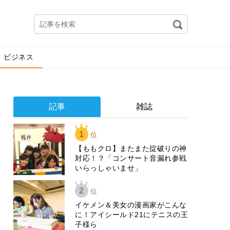
ビジネス
記事
雑誌
1
位
【ももクロ】またまた掟破りの神
対応！？「コンサート音漏れ参戦
いらっしゃいませ」
2
位
イケメン＆美女の漫画家がこんな
に！アイシールド21にテニスの王
子様ら