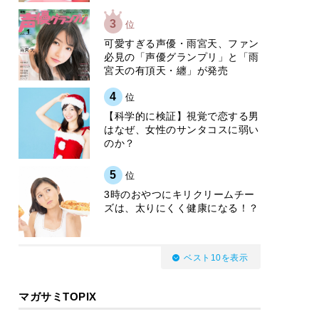
3
位
可愛すぎる声優・雨宮天、ファン
必見の「声優グランプリ」と「雨
宮天の有頂天・纏」が発売
4
位
【科学的に検証】視覚で恋する男
はなぜ、女性のサンタコスに弱い
のか？
5
位
3時のおやつにキリクリームチー
ズは、太りにくく健康になる！？
ベスト10を表示
マガサミTOPIX