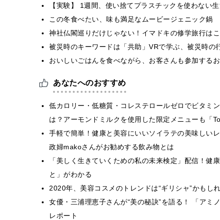
【実験】 1週間、使い捨てプラスチックを使わない
この冬食べたい、味も満足なムービージェニック鍋
神社仏閣巡りだけじゃない！イマドキの修学旅行はこ
被災時のキーワードは「共助」VRで学ぶ、被災時の
おいしいごはんを食べながら、お客さんも参加するお
あなたへのおすすめ
低カロリー・低糖質・コレステロールゼロでビタミン
は？アーモンドミルクを使用した限定メニューも「Toshi 
手軽で簡単！健康と美容にいいソイラテの美味しいレ
政婦makoさんがお勧めする飲み物とは
「美しく生きていくための私の未来検定」配信！健康
と」がわかる
2020年、美容コスメのトレンドは“ギリシャ”かもし
女優・三浦理恵子さんが“美の秘訣”を語る！ 「アミ
レポート