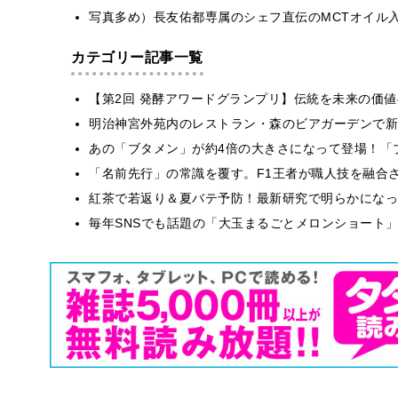
写真多め）長友佑都専属のシェフ直伝のMCTオイル
カテゴリー記事一覧
【第2回 発酵アワードグランプリ】伝統を未来の価
明治神宮外苑内のレストラン・森のビアガーデンで新
あの「ブタメン」が約4倍の大きさになって登場！「ブ
​​「名前先行」の常識を覆す。F1王者が職人技を融
紅茶で若返り＆夏バテ予防！最新研究で明らかになっ
毎年SNSでも話題の「大玉まるごとメロンショート