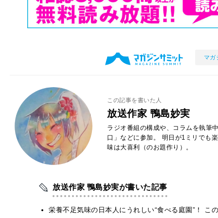
マガ
この記事を書いた人
放送作家 鴨島妙実
ラジオ番組の構成や、コラムを執筆中。 「
口」などに参加。 明日が1ミリでも
味は大喜利（のお題作り）。
放送作家 鴨島妙実が書いた記事
栄養不足気味の日本人にうれしい“食べる庭園”！ こ