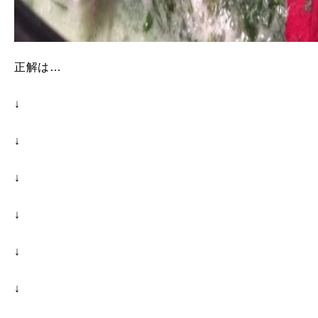
正解は…
↓
↓
↓
↓
↓
↓