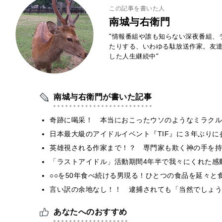
この記事を書いた人
南城与右衛門
"情報番組や誰も知らない深夜番組、
たりする、いわゆる駄放送作家。友
した人生継続中"
南城与右衛門が書いた記事
奇跡に喝采！ 本当におこったウソのようなミラクル
日本最大級のアイドルイベント『TIF』に３年ぶりに
英雄視される作家まで！？ 専門家も欺く神の手を持
「ラストアイドル」活動期間4年半で我々にくれた感
○○を50年食べ続ける男現る！ひとつの食品を延々と
言い訳の余地なし！！ 逮捕されても「当然でしょう
あなたへのおすすめ