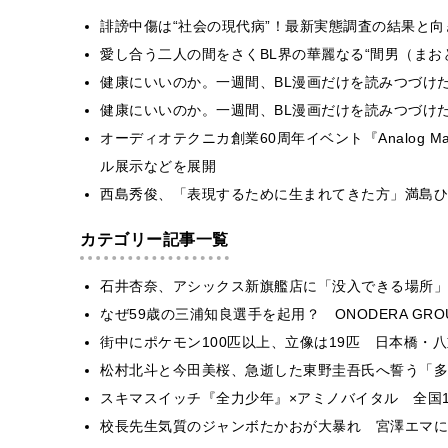
誹謗中傷は“社会の現代病”！最新実態調査の結果と
愛し合う二人の間をさくBL界の華麗なる“間男（まお
健康にいいのか。一週間、BL漫画だけを読みつづけ
健康にいいのか。一週間、BL漫画だけを読みつづけ
オーディオテクニカ創業60周年イベント『Analog 
ル展示などを展開
西島秀俊、「表現するために生まれてきた方」満島ひ
カテゴリー記事一覧
石井杏奈、アシックス新旗艦店に「没入できる場所」
なぜ59歳の三浦知良選手を起用？ ONODERA GR
街中にポケモン100匹以上、立像は19匹 日本橋・八
松村北斗と今田美桜、急逝した東野圭吾氏へ誓う「多
スキマスイッチ『全力少年』×アミノバイタル 全国1
校長先生気質のジャンボたかおが大暴れ 宮澤エマに