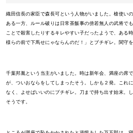
織田信長の家臣で森長可という人物がいました。槍使い
ある一方、ルール破りは日常茶飯事の傍若無人の武将で
ことで殺害したりするキレやすい子だったようで、ある
様らの前で下馬せにゃならんのだ！」とブチギレ。関守
千葉邦胤という当主がいました。時は新年会、満座の席
が、ついおならをしてしまったそう。しかも２発。これ
なく、よせばいいのにブチギレ。刀まで持ち出す始末。
そうです。
ところが満座で恥をかかされたと逆恨みした万五郎は、