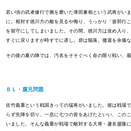
若い頃の武者修行で腕を磨いた薄田兼相という武将がい
に。相対す徳川方の敵を見るや侮り、うっかり「遊郭行
を留守にしてしまいました。その間、徳川方は攻め入り
すぐに戻りますが時すでに遅し。砦は陥落。撤退を余儀
その後の夏の陣では、汚名をそそぐべく命の限り戦い、
ＢＬ・腐兄問題
佐竹義重という戦国きっての猛将がいました。彼は戦場
らず先陣を切り、一息に七つの首をあげたといい、この
いました。そんな義重が戦場で敵対する大将・蘆名盛隆