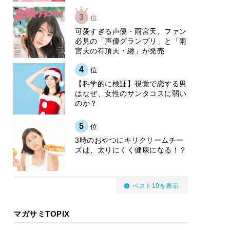
3
位
可愛すぎる声優・雨宮天、ファン
必見の「声優グランプリ」と「雨
宮天の有頂天・纏」が発売
4
位
【科学的に検証】視覚で恋する男
はなぜ、女性のサンタコスに弱い
のか？
5
位
3時のおやつにキリクリームチー
ズは、太りにくく健康になる！？
ベスト10を表示
マガサミTOPIX