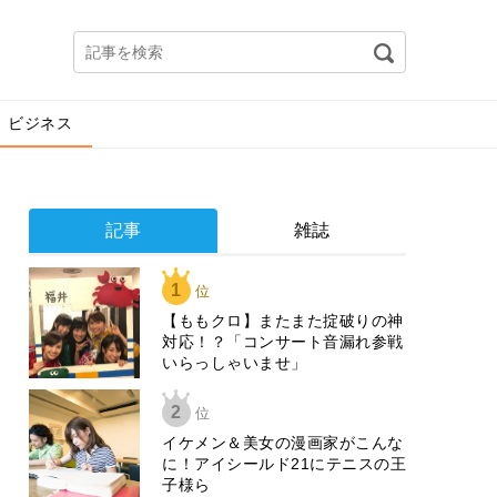
ビジネス
記事
雑誌
1
位
【ももクロ】またまた掟破りの神
対応！？「コンサート音漏れ参戦
いらっしゃいませ」
2
位
イケメン＆美女の漫画家がこんな
に！アイシールド21にテニスの王
子様ら