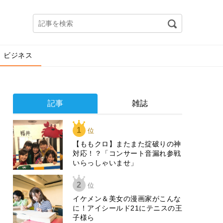
ビジネス
記事
雑誌
1
位
【ももクロ】またまた掟破りの神
対応！？「コンサート音漏れ参戦
いらっしゃいませ」
2
位
イケメン＆美女の漫画家がこんな
に！アイシールド21にテニスの王
子様ら