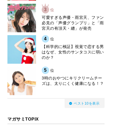
3
位
可愛すぎる声優・雨宮天、ファン
必見の「声優グランプリ」と「雨
宮天の有頂天・纏」が発売
4
位
【科学的に検証】視覚で恋する男
はなぜ、女性のサンタコスに弱い
のか？
5
位
3時のおやつにキリクリームチー
ズは、太りにくく健康になる！？
ベスト10を表示
マガサミTOPIX