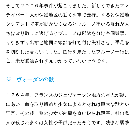
そして２００６年事件が起こりました。新しくできたア
ライバー１人が保護地区の近くを車で走行。すると保護
クシデントで車が動かなくなるとブルーノ率いる群れが
ちは散り散りに逃げるとブルーノは部隊を分け各個襲撃
り引きずり出すと地面に頭部を打ち付け失神させ、手足
を切断した者もいました。凶行を果たしたブルーノ一行
亡、未だ捕獲されず見つかっていないそうです。
ジェヴォーダンの獣
１７６４年、フランスのジェヴォーダン地方の村人が獣
にあい一命を取り留めた少女によるとそれは巨大な獣と
証言。その後、別の少女が内臓を食い破られ殺害。神出
人が殺され多くは女性や子供だったそうです。凄惨な襲