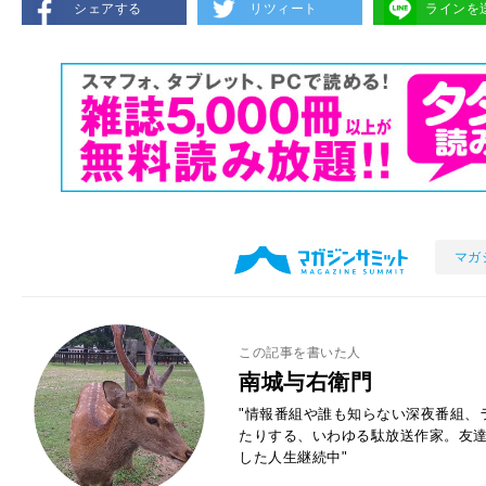
シェアする
リツィート
ラインを
マガ
この記事を書いた人
南城与右衛門
"情報番組や誰も知らない深夜番組、
たりする、いわゆる駄放送作家。友
した人生継続中"