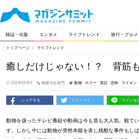
雑誌・出版
エンタメ
ライフトレンド
旅行・グルメ
トップページ
ライフトレンド
癒しだけじゃない！？ 背筋
2019/10/03
南城与右衛門
動物
ホラー
実話
恐怖
ライオン
シェアする
リツィート
ラインを
動物を扱ったテレビ番組や動画は今も昔も大人気。観て
す。しかし中には動物が突然本能を表し残酷な事件もし