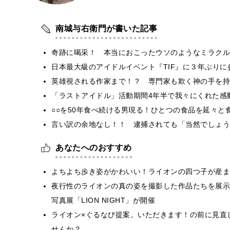
南城与右衛門が書いた記事
奇跡に喝采！ 本当におこったウソのようなミラクル
日本最大級のアイドルイベント『TIF』に３年ぶりに
英雄視される作家まで！？ 専門家も欺く神の手を持
「ラストアイドル」活動期間4年半で我々にくれた感
○○を50年食べ続ける男現る！ひとつの食品を延々と
言い訳の余地なし！！ 逮捕されても「当然でしょう
あなたへのおすすめ
よちよち歩き姿がかわいい！ライオンの四つ子が産ま
夜行性のライオンの真の姿を撮影した作品たちを展示
写真展「LION NIGHT」が開催
ライオン×ぐるなび提案。いただきます！の前に見直
せんか？