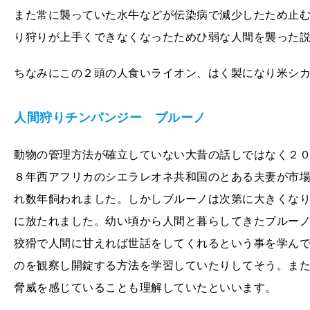
また常に襲っていた水牛などが伝染病で減少したため止
り狩りが上手くできなくなったためひ弱な人間を襲った
ちなみにこの２頭の人食いライオン、はく製になり米シ
人間狩りチンパンジー ブルーノ
動物の管理方法が確立していない大昔の話しではなく２
８年西アフリカのシエラレオネ共和国のとある夫妻が市
れ数年飼われました。しかしブルーノは次第に大きくな
に放たれました。幼い頃から人間と暮らしてきたブルー
狡猾で人間に甘えれば世話をしてくれるという事を学ん
のを観察し開錠する方法を学習していたりしてそう。ま
脅威を感じていることも理解していたといいます。