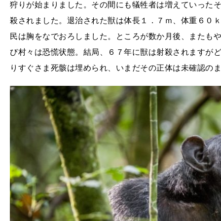
狩りが始まりました。その間にも犠牲者は増えていった
殺されました。退治された獣は体長１．７ｍ、体重６０
民は胸をなでおろしました。ところが数か月後、またも
び村々は恐慌状態。結局、６７年に獣は射殺されますが
りすぐさま死骸は埋められ、いまだその正体は未確認の