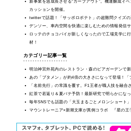
新事業を急成長させる“カーブアウト”。機運醸成イ
カッションを開催。
twitterで話題！「サッポロポテト」の超難問クイ
デンソー、車内空間を快適に楽しむための情報発信サイ
ロッテのチョコパイが新しくなったので工場見学に行
材！
カテゴリー記事一覧
明治神宮外苑内のレストラン・森のビアガーデンで新
あの「ブタメン」が約4倍の大きさになって登場！「ブ
​​「名前先行」の常識を覆す。F1王者が職人技を融
紅茶で若返り＆夏バテ予防！最新研究で明らかになっ
毎年SNSでも話題の「大玉まるごとメロンショート
マウントレーニア×新潮文庫が異例コラボ 『星の王