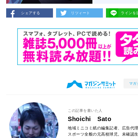
シェアする
リツィート
ラインを
マガ
この記事を書いた人
Shoichi Sato
地域ミニコミ紙の編集記者、広告代
スポーツ全般の元高校球児。未確認生