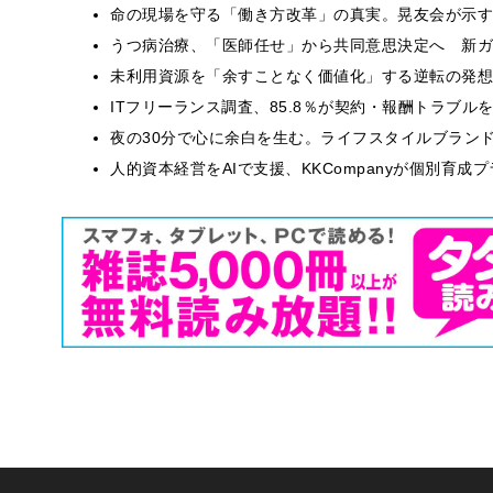
​命の現場を守る「働き方改革」の真実。晃友会が示
うつ病治療、「医師任せ」から共同意思決定へ 新ガ
​​未利用資源を「余すことなく価値化」する逆転の発
ITフリーランス調査、85.8％が契約・報酬トラブ
​夜の30分で心に余白を生む。ライフスタイルブラン
人的資本経営をAIで支援、KKCompanyが個別育成