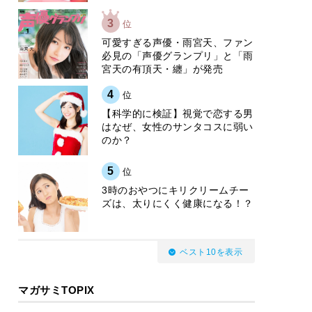
3
位
可愛すぎる声優・雨宮天、ファン
必見の「声優グランプリ」と「雨
宮天の有頂天・纏」が発売
4
位
【科学的に検証】視覚で恋する男
はなぜ、女性のサンタコスに弱い
のか？
5
位
3時のおやつにキリクリームチー
ズは、太りにくく健康になる！？
ベスト10を表示
マガサミTOPIX