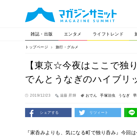
雑誌・出版
エンタメ
ライフトレンド
トップページ
旅行・グルメ
【東京☆今夜はここで独り
でんとうなぎのハイブリ
2019/12/23
遠藤 昇輝
おでん
手塚治虫
うなぎ
早
シェアする
リツィート
『家呑みよりも、気になる町で独り呑み』今回は