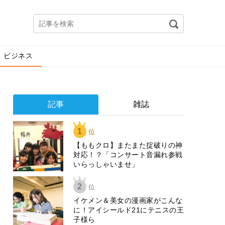
ビジネス
記事
雑誌
1
位
【ももクロ】またまた掟破りの神
対応！？「コンサート音漏れ参戦
いらっしゃいませ」
2
位
イケメン＆美女の漫画家がこんな
に！アイシールド21にテニスの王
子様ら