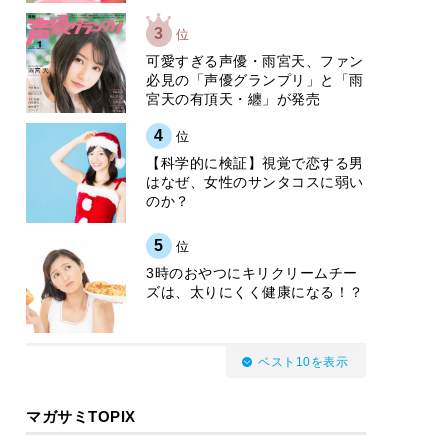
3
位
可愛すぎる声優・雨宮天、ファン
必見の「声優グランプリ」と「雨
宮天の有頂天・纏」が発売
4
位
【科学的に検証】視覚で恋する男
はなぜ、女性のサンタコスに弱い
のか？
5
位
3時のおやつにキリクリームチー
ズは、太りにくく健康になる！？
ベスト10を表示
マガサミTOPIX