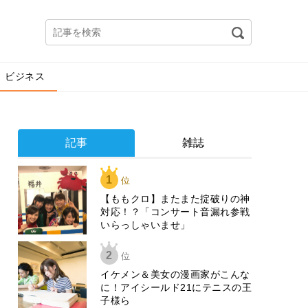
ビジネス
記事
雑誌
1
位
【ももクロ】またまた掟破りの神
対応！？「コンサート音漏れ参戦
いらっしゃいませ」
2
位
イケメン＆美女の漫画家がこんな
に！アイシールド21にテニスの王
子様ら