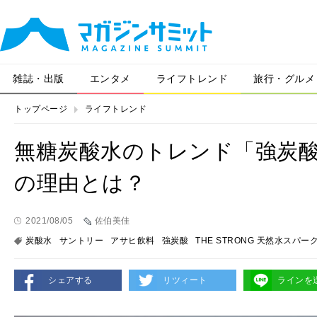
雑誌・出版
エンタメ
ライフトレンド
旅行・グルメ
トップページ
ライフトレンド
無糖炭酸水のトレンド「強炭
の理由とは？
2021/08/05
佐伯美佳
炭酸水
サントリー
アサヒ飲料
強炭酸
THE STRONG 天然水スパー
シェアする
リツィート
ラインを