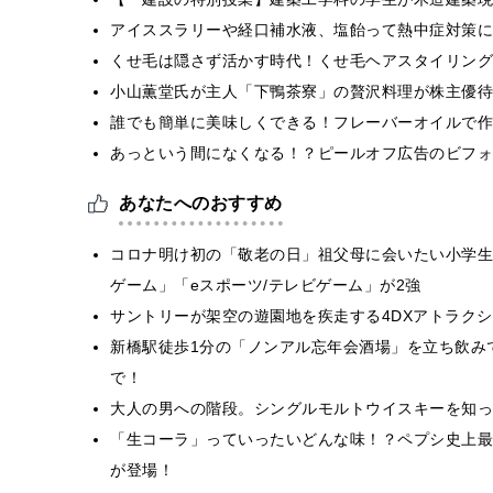
アイススラリーや経口補水液、塩飴って熱中症対策に
くせ毛は隠さず活かす時代！くせ毛ヘアスタイリング
小山薫堂氏が主人「下鴨茶寮」の贅沢料理が株主優待
誰でも簡単に美味しくできる！フレーバーオイルで作
あっという間になくなる！？ピールオフ広告のビフォ
あなたへのおすすめ
コロナ明け初の「敬老の日」祖父母に会いたい小学生は
ゲーム」「eスポーツ/テレビゲーム」が2強
サントリーが架空の遊園地を疾走する4DXアトラク
新橋駅徒歩1分の「ノンアル忘年会酒場」を立ち飲みで
で！
大人の男への階段。シングルモルトウイスキーを知っ
「生コーラ」っていったいどんな味！？ペプシ史上最
が登場！