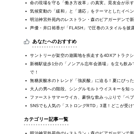
​命の現場を守る「働き方改革」の真実。晃友会が示
気候変動の「緩和」と「適応」をテーマとしたイベン
明治神宮外苑内のレストラン・森のビアガーデンで新
声優・井口裕香が「FLASH」で圧巻のスタイルを披
あなたへのおすすめ
サントリーが架空の遊園地を疾走する4DXアトラク
新橋駅徒歩1分の「ノンアル忘年会酒場」を立ち飲みで
で！
無糖炭酸水のトレンド「強炭酸」に迫る！夏にぴった
大人の男への階段。シングルモルトウイスキーを知っ
ファーストサマーウイカ、豪快な飲みっぷりで「ペプ
SNSでも人気の「ストロングRTD」3選！どこが受
カテゴリー記事一覧
明治神宮外苑内のレストラン・森のビアガーデンで新