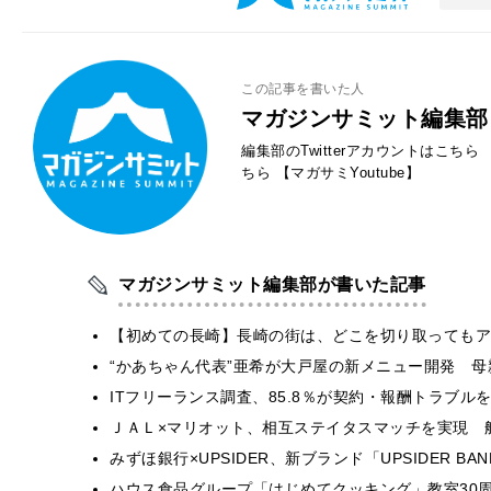
この記事を書いた人
マガジンサミット編集部
編集部のTwitterアカウントはこちら
ちら
【マガサミYoutube】
マガジンサミット編集部が書いた記事
【初めての長崎】長崎の街は、どこを切り取ってもア
“かあちゃん代表”亜希が大戸屋の新メニュー開発 
ITフリーランス調査、85.8％が契約・報酬トラブ
ＪＡＬ×マリオット、相互ステイタスマッチを実現 
みずほ銀行×UPSIDER、新ブランド「UPSIDER BANK 
ハウス食品グループ「はじめてクッキング」教室30周