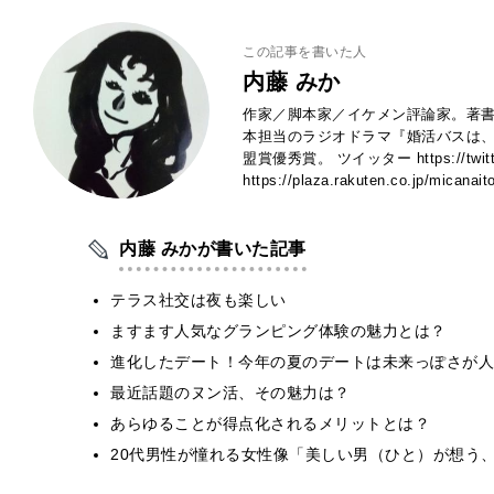
この記事を書いた人
内藤 みか
作家／脚本家／イケメン評論家。著書
本担当のラジオドラマ『婚活バスは、
盟賞優秀賞。 ツイッター https://twitt
https://plaza.rakuten.co.jp/micanait
内藤 みかが書いた記事
テラス社交は夜も楽しい
ますます人気なグランピング体験の魅力とは？
進化したデート！今年の夏のデートは未来っぽさが人
最近話題のヌン活、その魅力は？
あらゆることが得点化されるメリットとは？
20代男性が憧れる女性像「美しい男（ひと）が想う