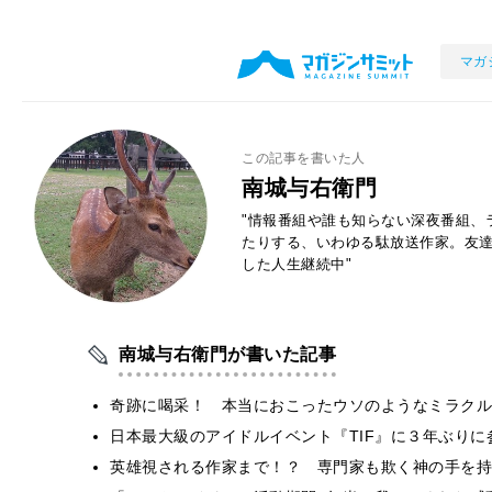
マガ
この記事を書いた人
南城与右衛門
"情報番組や誰も知らない深夜番組、
たりする、いわゆる駄放送作家。友
した人生継続中"
南城与右衛門が書いた記事
奇跡に喝采！ 本当におこったウソのようなミラクル
日本最大級のアイドルイベント『TIF』に３年ぶりに
英雄視される作家まで！？ 専門家も欺く神の手を持