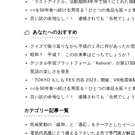
「ラストアイドル」活動期間4年半で我々にくれた感
○○を50年食べ続ける男現る！ひとつの食品を延々と
言い訳の余地なし！！ 逮捕されても「当然でしょう
あなたへのおすすめ
クイズで振り返りながら平成の１月に何があったか思
昭和？ 平成？ この出来事はどっちでしょうか？
デジタル学習プラットフォーム「Kahoot!」が第17
英語の楽しさを発見
「TOKYO もしも FES 渋谷 2023」開催、VR
○○を50年食べ続ける男現る！ひとつの食品を延々と
言い訳の余地なし！！ 逮捕されても「当然でしょう
カテゴリー記事一覧
気候変動の「緩和」と「適応」をテーマとしたイベン
電気代高騰にどう備える？さいたま市で専門家が解説