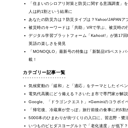
「住まいのシロアリ対策と防災に関する意識調査」を
人は約1割という結果に
あなたの防災力は？防災タイプは？Yahoo!JAPAN
被災時のキーワードは「共助」VRで学ぶ、被災時の
デジタル学習プラットフォーム「Kahoot!」が第17
英語の楽しさを発見
「MONOQLO」最新号の特集は「新製品VSベスト
載！
カテゴリー記事一覧
気候変動の「緩和」と「適応」をテーマとしたイベン
電気代高騰にどう備える？さいたま市で専門家が解説
Google、「ドラゴンクエスト」×Geminiのコラ
「帰宅後、冷蔵庫が空っぽ」旅行前後の食事に約5割
5000本のひまわりが街づくりの入口に。習志野・鷺
いつものビヒダスヨーグルトで「老化速度」が低下？