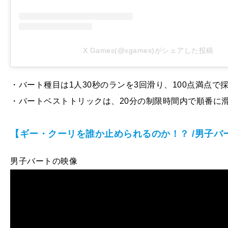
X Games(@xgames)がシェアした投稿
・バート種目は1人30秒のランを3回滑り、100点満点
・バートベストトリックは、20分の制限時間内で順番に
【ギー・クーリを誰か止められるのか！？ /男子バ
男子バートの映像