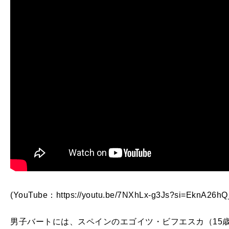
(YouTube：https://youtu.be/7NXhLx-g3Js?si=EknA26h
男子バートには、スペインのエゴイツ・ビフエスカ（15歳