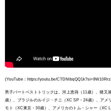
(YouTube：https://youtu.be/CTDNlbqQQ1k?si=9W10Rrz
男子バートベストトリックは、河上恵蒔（11歳）、猪又湊
歳）、ブラジルのルイジ・チニ（XC SP・24歳）、アメ
モト（XC東京・30歳）、アメリカのトム・シャー（XC L