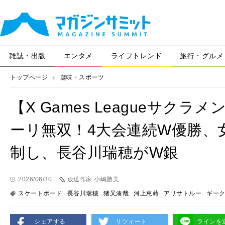
雑誌・出版
エンタメ
ライフトレンド
旅行・グルメ
トップページ
趣味・スポーツ
【X Games Leagueサクラ
ーリ無双！4大会連続W優勝、
制し、長谷川瑞穂がW銀
2026/06/30
放送作家 小嶋勝美
スケートボード
長谷川瑞穂
猪又湊哉
河上恵蒔
アリサトルー
ギー
シェアする
リツィート
ラインを