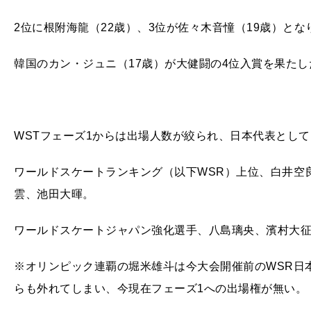
2位に根附海龍（22歳）、3位が佐々木音憧（19歳）と
韓国のカン・ジュニ（17歳）が大健闘の4位入賞を果たし
WSTフェーズ1からは出場人数が絞られ、日本代表とし
ワールドスケートランキング（以下WSR）上位、白井空
雲、池田大暉。
ワールドスケートジャパン強化選手、八島璃央、濱村大征
※オリンピック連覇の堀米雄斗は今大会開催前のWSR日
らも外れてしまい、今現在フェーズ1への出場権が無い。