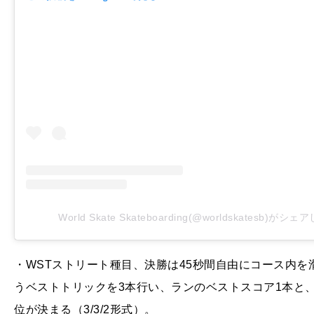
World Skate Skateboarding(@worldskatesb)がシ
・WSTストリート種目、決勝は45秒間自由にコース内を
うベストトリックを3本行い、ランのベストスコア1本と
位が決まる（3/3/2形式）。