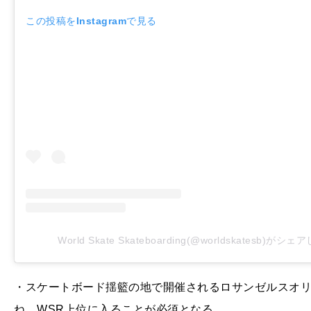
この投稿をInstagramで見る
World Skate Skateboarding(@worldskatesb)がシ
・スケートボード揺籃の地で開催されるロサンゼルスオリ
ね、WSR上位に入ることが必須となる。