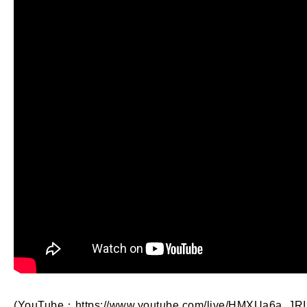
(YouTube：https://www.youtube.com/live/HMXUa6a_J