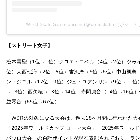
World Skate Skateboarding(@worldskatesb)がシ
【ストリート女子】
松本雪聖（1位→1位）クロエ・コベル（4位→2位）ツゥ
位）大西七海（2位→5位）吉沢恋（5位→6位）中山楓奈
ン・ジユル（12位→9位）ジュ・ユアンリン（9位→11位
→13位）西矢椛（13位→14位）赤間凛音（14位→16位
並琴音（65位→67位）
・WSRの対象になる大会は、過去18ヶ月間に行われた
「2025年ワールドカップ ローマ大会」「2025年ワール
パウロ大会」の合計ポイントが現在表記されており、ラン