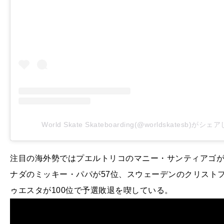
World Skate Skateboarding(@worldskatesb)がシ
注目の海外勢ではプエルトリコのマニー・サンティアゴが
ナダのミッキー・パパが57位、スウェーデンのクリスト
ゥエスタが100位で予選敗退を喫している。