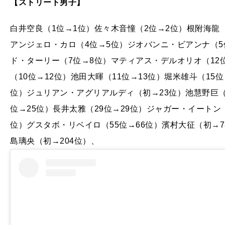
【ストリート男子】
白井空良（1位→1位）佐々木音憧（2位→2位）根附海龍
アンジェロ・カロ（4位→5位）ジオバンニ・ビアンナ（5
ド・ターリー（7位→8位）マティアス・デルオリオ（12
（10位→12位）池田大暉（11位→13位）堀米雄斗（15
位）ジュリアン・アグリアルディ（初→23位）池慧野巨（
位→25位）長井太雅（29位→29位）ジャガー・イートン（
位）グスタボ・リベイロ（55位→66位）濱村大征（初→7
島璃央（初→204位）、