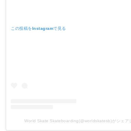
この投稿をInstagramで見る
World Skate Skateboarding(@worldskatesb)がシ