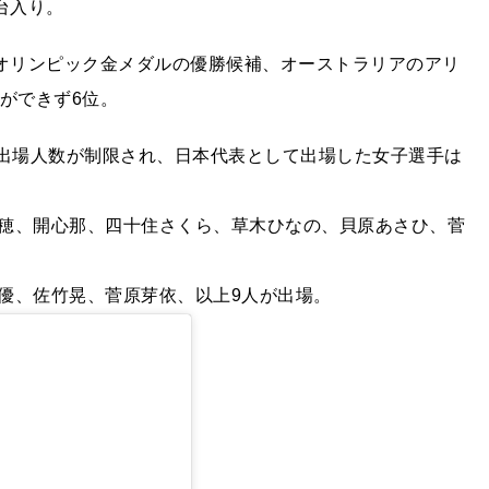
台入り。
リオリンピック金メダルの優勝候補、オーストラリアのアリ
ができず6位。
の出場人数が制限され、日本代表として出場した女子選手は
穂、開心那、四十住さくら、草木ひなの、貝原あさひ、菅
優、佐竹晃、菅原芽依、以上9人が出場。