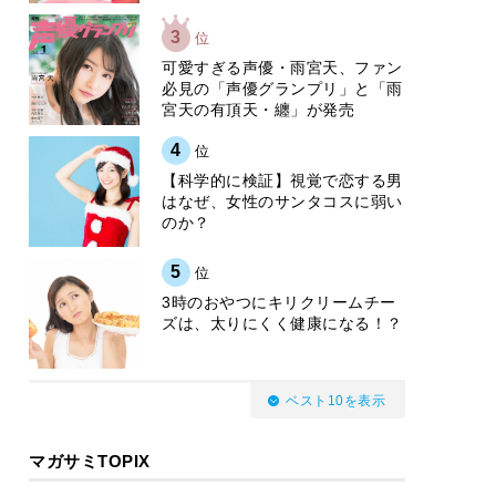
3
位
可愛すぎる声優・雨宮天、ファン
必見の「声優グランプリ」と「雨
宮天の有頂天・纏」が発売
4
位
【科学的に検証】視覚で恋する男
はなぜ、女性のサンタコスに弱い
のか？
5
位
3時のおやつにキリクリームチー
ズは、太りにくく健康になる！？
ベスト10を表示
マガサミTOPIX