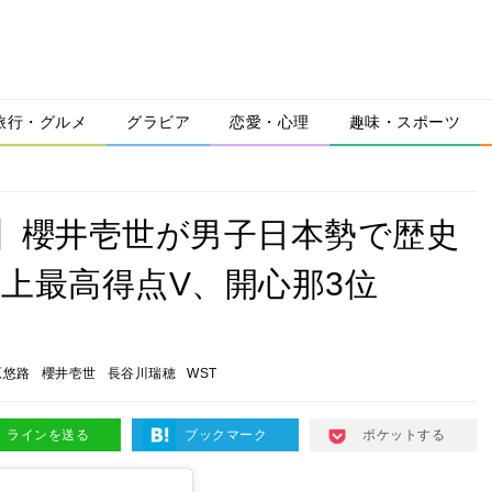
旅行・グルメ
グラビア
恋愛・心理
趣味・スポーツ
ク】櫻井壱世が男子日本勢で歴史
上最高得点V、開心那3位
原悠路
櫻井壱世
長谷川瑞穂
WST
ラインを送る
ブックマーク
ポケットする