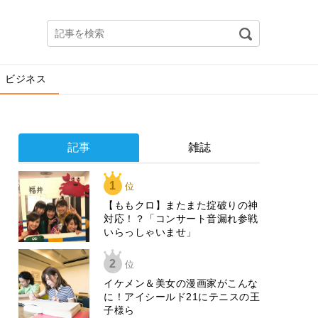
ビジネス
記事
雑誌
1
位
【ももクロ】またまた掟破りの神
対応！？「コンサート音漏れ参戦
いらっしゃいませ」
2
位
イケメン＆美女の漫画家がこんな
に！アイシールド21にテニスの王
子様ら