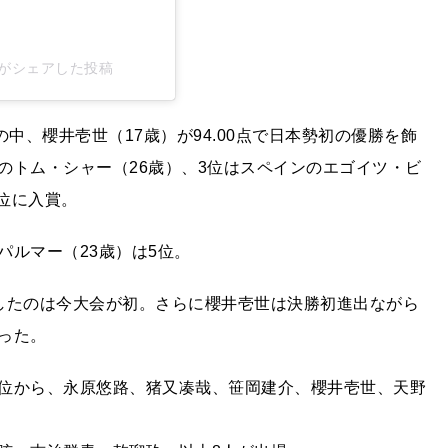
atesb)がシェアした投稿
中、櫻井壱世（17歳）が94.00点で日本勢初の優勝を飾
のトム・シャー（26歳）、3位はスペインのエゴイツ・ビ
4位に入賞。
ルマー（23歳）は5位。
したのは今大会が初。さらに櫻井壱世は決勝初進出ながら
った。
位から、永原悠路、猪又凑哉、笹岡建介、櫻井壱世、天野