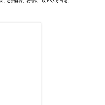
弦、志治群青、乾瑠玖、以上8人が出場。