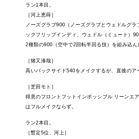
ラン1本目。
［河上恵蒔］
ノーズグラブ900（ノーズグラブとウェドルグラ
ックフリップインディ、ウェドル（ミュート）90
2種類の900（空中で2回転半回る技）を組み込ん
［猪又湊哉］
高いバックサイド540をメイクするが、直後のア
［芝田モト］
得意のフロントフットインポッシブル リーンエ
はフルメイクならず。
ラン2本目。
［暫定5位、河上］