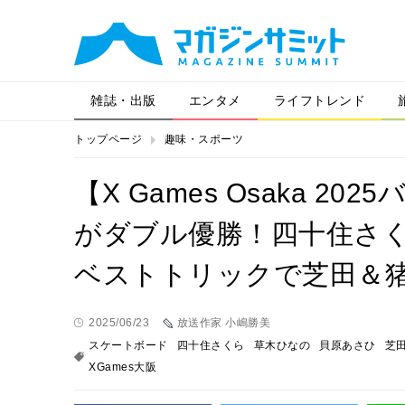
雑誌・出版
エンタメ
ライフトレンド
トップページ
趣味・スポーツ
【X Games Osaka 
がダブル優勝！四十住さく
ベストトリックで芝田＆
2025/06/23
放送作家 小嶋勝美
スケートボード
四十住さくら
草木ひなの
貝原あさひ
芝
XGames大阪