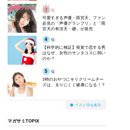
3
位
可愛すぎる声優・雨宮天、ファン
必見の「声優グランプリ」と「雨
宮天の有頂天・纏」が発売
4
位
【科学的に検証】視覚で恋する男
はなぜ、女性のサンタコスに弱い
のか？
5
位
3時のおやつにキリクリームチー
ズは、太りにくく健康になる！？
ベスト10を表示
マガサミTOPIX