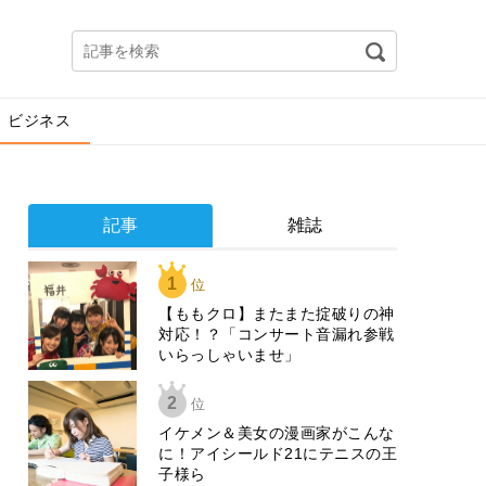
ビジネス
記事
雑誌
1
位
【ももクロ】またまた掟破りの神
対応！？「コンサート音漏れ参戦
いらっしゃいませ」
2
位
イケメン＆美女の漫画家がこんな
に！アイシールド21にテニスの王
子様ら