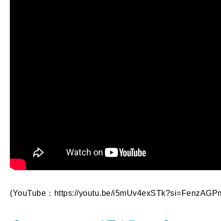
(YouTube：https://youtu.be/i5mUv4exSTk?si=FenzAG