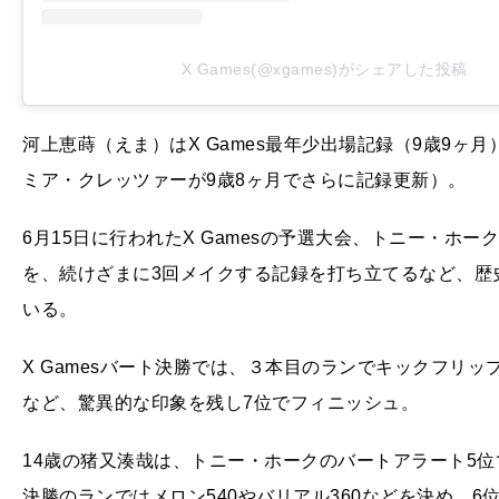
X Games(@xgames)がシェアした投稿
河上恵蒔（えま）はX Games最年少出場記録（9歳9
ミア・クレッツァーが9歳8ヶ月でさらに記録更新）。
6月15日に行われたX Gamesの予選大会、トニー・ホー
を、続けざまに3回メイクする記録を打ち立てるなど、歴
いる。
X Gamesバート決勝では、３本目のランでキックフリッ
など、驚異的な印象を残し7位でフィニッシュ。
14歳の猪又湊哉は、トニー・ホークのバートアラート5位で
決勝のランではメロン540やバリアル360などを決め、6