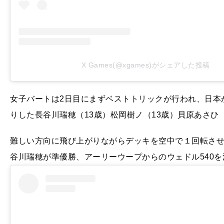
X Games(@xgames)がシェアした投稿
女子バートは2日目にまずベストトリックが行われ、日本
りした長谷川瑞穂（13歳）松岡樹ノ（13歳）貝原あさひ
難しい方向に飛び上がりながらデッキを空中で１回転させ
谷川瑞穂が準優勝、アーリーウープからのウェドル540を