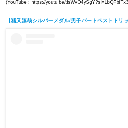
(YouTube：https://youtu.be/tfsWvO4ySgY?si=LbQFbiT
【猪又湊哉シルバーメダル/男子バートベストトリ