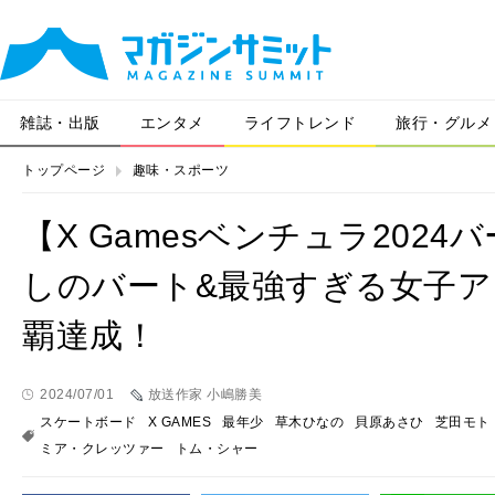
雑誌・出版
エンタメ
ライフトレンド
旅行・グルメ
トップページ
趣味・スポーツ
【X Gamesベンチュラ202
しのバート&最強すぎる女子
覇達成！
2024/07/01
放送作家 小嶋勝美
スケートボード
X GAMES
最年少
草木ひなの
貝原あさひ
芝田モト
ミア・クレッツァー
トム・シャー