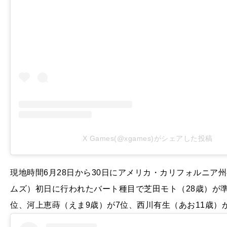
X Games(@xgames)がシェアした投稿
現地時間6月28日から30日にアメリカ・カリフォルニア州
ムズ）初日に行われたバート種目で芝田モト（28歳）が準
位、河上恵蒔（えま9歳）が7位、西川有生（あお11歳）