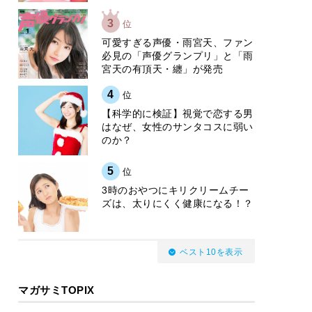
3
位
可愛すぎる声優・雨宮天、ファン
必見の「声優グランプリ」と「雨
宮天の有頂天・纏」が発売
4
位
【科学的に検証】視覚で恋する男
はなぜ、女性のサンタコスに弱い
のか？
5
位
3時のおやつにキリクリームチー
ズは、太りにくく健康になる！？
ベスト10を表示
マガサミTOPIX