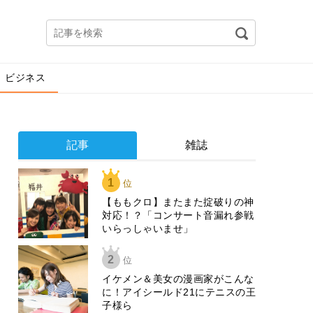
ビジネス
記事
雑誌
1
位
【ももクロ】またまた掟破りの神
対応！？「コンサート音漏れ参戦
いらっしゃいませ」
2
位
イケメン＆美女の漫画家がこんな
に！アイシールド21にテニスの王
子様ら