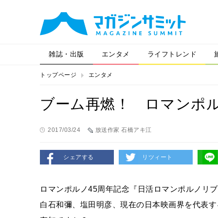
雑誌・出版
エンタメ
ライフトレンド
トップページ
エンタメ
ブーム再燃！ ロマンポ
2017/03/24
放送作家 石橋アキ江
シェアする
リツィート
ロマンポルノ
45
周年記念『日活ロマンポルノリブ
白石和彌、塩田明彦、現在の日本映画界を代表す