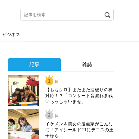
ビジネス
記事
雑誌
1
位
【ももクロ】またまた掟破りの神
対応！？「コンサート音漏れ参戦
いらっしゃいませ」
2
位
イケメン＆美女の漫画家がこんな
に！アイシールド21にテニスの王
子様ら