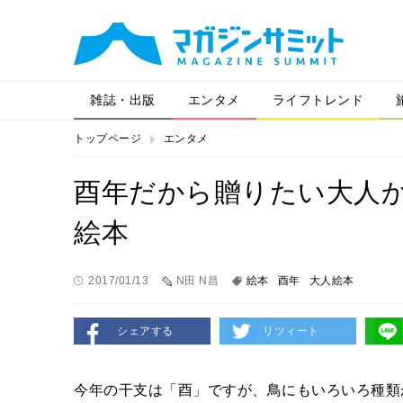
雑誌・出版
エンタメ
ライフトレンド
トップページ
エンタメ
酉年だから贈りたい大人
絵本
2017/01/13
N田 N昌
絵本
酉年
大人絵本
シェアする
リツィート
今年の干支は「酉」ですが、鳥にもいろいろ種類