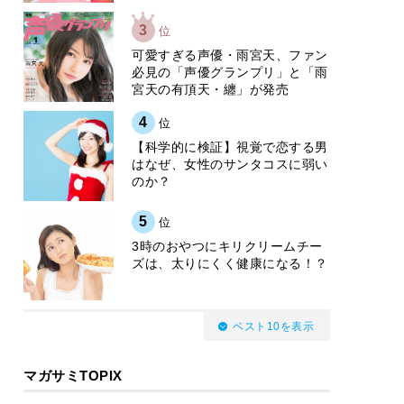
3
位
可愛すぎる声優・雨宮天、ファン
必見の「声優グランプリ」と「雨
宮天の有頂天・纏」が発売
4
位
【科学的に検証】視覚で恋する男
はなぜ、女性のサンタコスに弱い
のか？
5
位
3時のおやつにキリクリームチー
ズは、太りにくく健康になる！？
ベスト10を表示
マガサミTOPIX