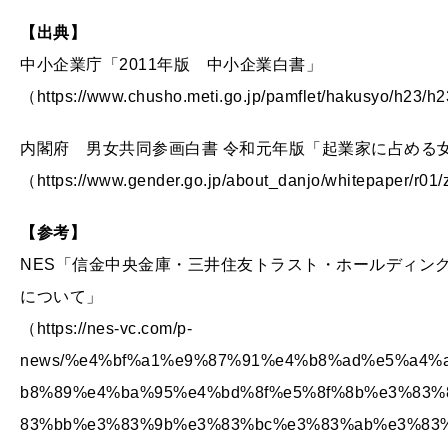
【出典】
中小企業庁「2011年版 中小企業白書」
（https://www.chusho.meti.go.jp/pamflet/hakusyo/h23/h
内閣府 男女共同参画白書 令和元年版「起業家に占める
（https://www.gender.go.jp/about_danjo/whitepaper/r01/
【参考】
NES「信金中央金庫・三井住友トラスト・ホールディン
について」
（https://nes-vc.com/p-
news/%e4%bf%a1%e9%87%91%e4%b8%ad%e5%a4
b8%89%e4%ba%95%e4%bd%8f%e5%8f%8b%e3%83
83%bb%e3%83%9b%e3%83%bc%e3%83%ab%e3%83