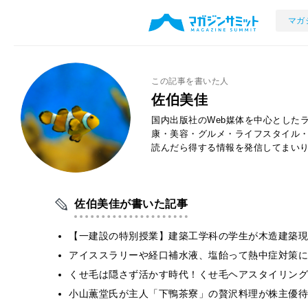
マガ
この記事を書いた人
佐伯美佳
国内出版社のWeb媒体を中心とした
康・美容・グルメ・ライフスタイル
読んだら得する情報を発信してまい
佐伯美佳が書いた記事
【一建設の特別授業】建築工学科の学生が木造建築現
アイススラリーや経口補水液、塩飴って熱中症対策に
くせ毛は隠さず活かす時代！くせ毛ヘアスタイリング
小山薫堂氏が主人「下鴨茶寮」の贅沢料理が株主優待