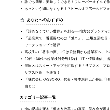
誰でも簡単に美味しくできる！フレーバーオイルで作
あっという間になくなる！？ピールオフ広告のビフォ
あなたへのおすすめ
「諦めなくていい世界」を創る──地方発ブランディン
「起業家で一番重要なのは『魅力』」 上場企業社長
ワークショップで講評
高校生の「将来の夢」1位は公務員から起業家へ。上
20代・30代の起業検討分野1位は「IT・情報通信」
墨田区はスタートアップを応援する「サブス区」プロ
サブス区係」を設置！
「株式会社KASSORO」代表・杉本悠翔氏が番組「H
由とは
カテゴリー記事一覧
​命の現場を守る「働き方改革」の真実。晃友会が示