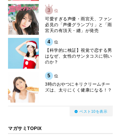
3
位
可愛すぎる声優・雨宮天、ファン
必見の「声優グランプリ」と「雨
宮天の有頂天・纏」が発売
4
位
【科学的に検証】視覚で恋する男
はなぜ、女性のサンタコスに弱い
のか？
5
位
3時のおやつにキリクリームチー
ズは、太りにくく健康になる！？
ベスト10を表示
マガサミTOPIX