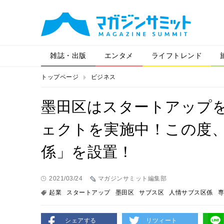
雑誌・出版
エンタメ
ライフトレンド
トップページ
ビジネス
墨田区はスタートアップ
ェクトを実施中！この度
係」を設置！
2021/03/24
マガジンサミット編集部
起業
スタートアップ
墨田区
サブス区
人情サブス区係
専
シェアする
リツィート