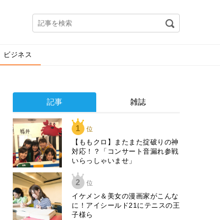
ビジネス
記事
雑誌
1
位
【ももクロ】またまた掟破りの神
対応！？「コンサート音漏れ参戦
いらっしゃいませ」
2
位
イケメン＆美女の漫画家がこんな
に！アイシールド21にテニスの王
子様ら