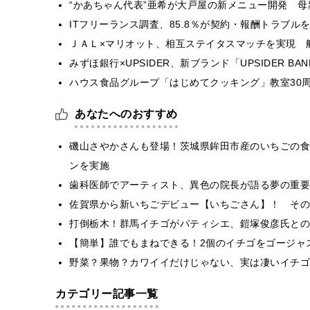
“かあちゃん代表”亜希が大戸屋の新メニュー開発 
ITフリーランス調査、85.8％が契約・報酬トラブ
ＪＡＬ×マリオット、相互ステイタスマッチを実現 
みずほ銀行×UPSIDER、新ブランド「UPSIDER BANK 
ハウス食品グループ「はじめてクッキング」教室30周
あなたへのおすすめ
磯山さやかさんも登場！茨城県鉾田市産のいちごの食
ンを実施
歯科医師でアーティスト、異色の院長が語る夢の重要
佐賀県から新いちごデビュー【いちごさん】！ その
打倒栃木！群馬イチゴがパティシエ、鎧塚俊彦氏との
【簡単】誰でもまねできる！2個のイチゴをゴージャ
野菜？果物？カワイイだけじゃない、実は凄いイチゴ
カテゴリー記事一覧