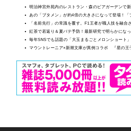
明治神宮外苑内のレストラン・森のビアガーデンで新
あの「ブタメン」が約4倍の大きさになって登場！「ブ
​​「名前先行」の常識を覆す。F1王者が職人技を融
紅茶で若返り＆夏バテ予防！最新研究で明らかになっ
毎年SNSでも話題の「大玉まるごとメロンショート
マウントレーニア×新潮文庫が異例コラボ 『星の王