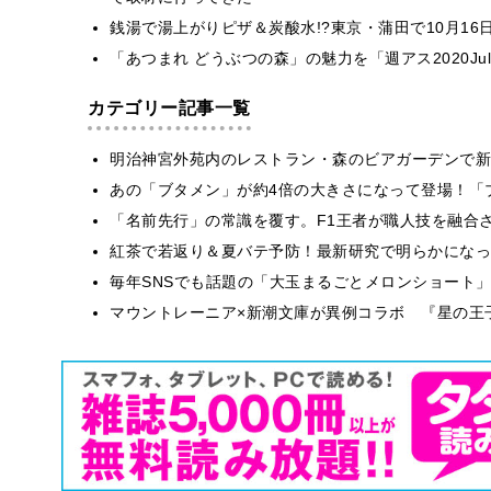
銭湯で湯上がりピザ＆炭酸水!?東京・蒲田で10月16
「あつまれ どうぶつの森」の魅力を「週アス2020J
カテゴリー記事一覧
明治神宮外苑内のレストラン・森のビアガーデンで新
あの「ブタメン」が約4倍の大きさになって登場！「ブ
​​「名前先行」の常識を覆す。F1王者が職人技を融
紅茶で若返り＆夏バテ予防！最新研究で明らかになっ
毎年SNSでも話題の「大玉まるごとメロンショート
マウントレーニア×新潮文庫が異例コラボ 『星の王