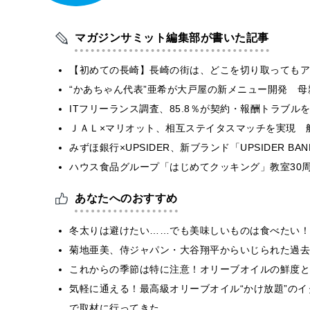
マガジンサミット編集部が書いた記事
【初めての長崎】長崎の街は、どこを切り取ってもア
“かあちゃん代表”亜希が大戸屋の新メニュー開発 
ITフリーランス調査、85.8％が契約・報酬トラブ
ＪＡＬ×マリオット、相互ステイタスマッチを実現 
みずほ銀行×UPSIDER、新ブランド「UPSIDER BANK 
ハウス食品グループ「はじめてクッキング」教室30周
あなたへのおすすめ
冬太りは避けたい……でも美味しいものは食べたい！
菊地亜美、侍ジャパン・大谷翔平からいじられた過去
これからの季節は特に注意！オリーブオイルの鮮度と
気軽に通える！最高級オリーブオイル“かけ放題”の
で取材に行ってきた