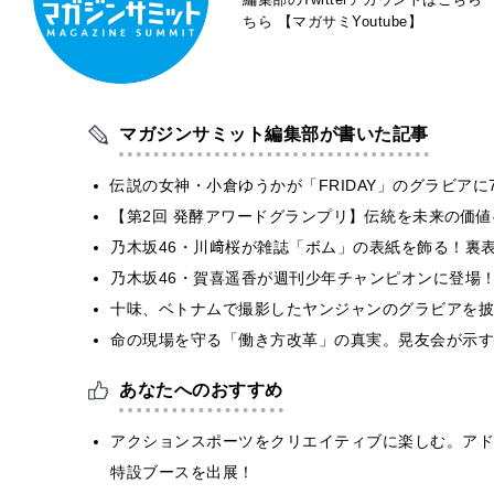
ちら
【マガサミYoutube】
マガジンサミット編集部が書いた記事
伝説の女神・小倉ゆうかが「FRIDAY」のグラビア
【第2回 発酵アワードグランプリ】伝統を未来の価
乃木坂46・川﨑桜が雑誌「ボム」の表紙を飾る！裏
乃木坂46・賀喜遥香が週刊少年チャンピオンに登場
十味、ベトナムで撮影したヤンジャンのグラビアを披
​命の現場を守る「働き方改革」の真実。晃友会が示
あなたへのおすすめ
アクションスポーツをクリエイティブに楽しむ。アドビが「MU
特設ブースを出展！