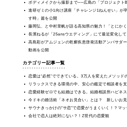
ボディメイクから撮影まで──広島の「プロジェクトB
進研ゼミの小1向け講座「チャレンジ1ねんせい」が
す時」篇を公開
藤岡弘、と中村里帆が語る高知県の魅力！「とにかく
長濱ねるが「25ansウエディング」にて最近変化し
高島彩がアムジェンの乾癬疾患啓発活動アンバサダー
動画を公開
カテゴリー記事一覧
恋愛は“必然”でできている。3万人を変えたメソッド
リラックスできる環境の中、安心の鑑定で相談者を支
恋愛経験ゼロでも結婚はできる。結婚相談所ハピネス
今ドキの婚活術「ネオお見合い」とは？ 新しいお見
サウナきっかけの"サ恋"で恋愛がうまくいく！？マッチ
会社で恋人は絶対にない？！Z世代の恋愛観