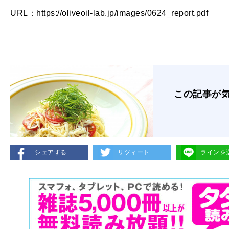
URL：https://oliveoil-lab.jp/images/0624_report.pdf
この記事が
シェアする
リツィート
ラインを