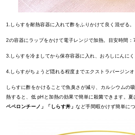
1.しらすを耐熱容器に入れて酢をふりかけて良く混ぜる。
2の容器にラップをかけて電子レンジで加熱。目安時間：7
3.しらすを冷ましてから保存容器に入れ、おろしにんに
4.しらすがちょうど隠れる程度までエクストラバージン
しらすに酢をかけることで魚臭さが減り、カルシウムの
熱すると、低 pHと加熱の効果で簡単に殺菌できます。
ペペロンチーノ」「しらす丼」
など手間暇かけず簡単に