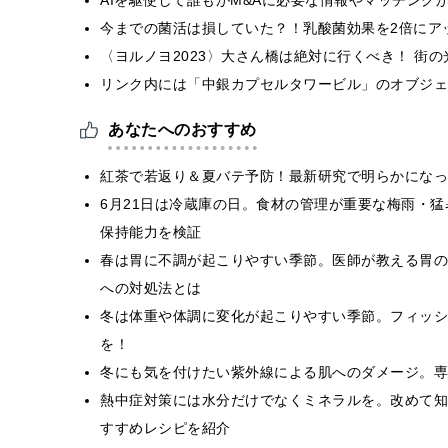
今までの菌活は損していた？！乳酸菌効果を2倍にア
〈ヨルノヨ2023〉⼤さん橋は絶対に行くべき！ 街
リンク内には「中銀カプセルタワービル」のオブジェを設
あなたへのおすすめ
紅茶で若返り＆夏バテ予防！最新研究で明らかになっ
6⽉21⽇は冷蔵庫の⽇。食材の管理が重要な梅⾬・猛
保持能⼒を検証
春は胃に不調が起こりやすい季節。医師が教える胃の
への対処法とは
冬は体重や体調に変化が起こりやすい季節。フィッシ
を！
冬にも気を付けたい紫外線による肌へのダメージ。専
熱中症対策には水分だけでなくミネラルを。改めて知
すすめレシピを紹介