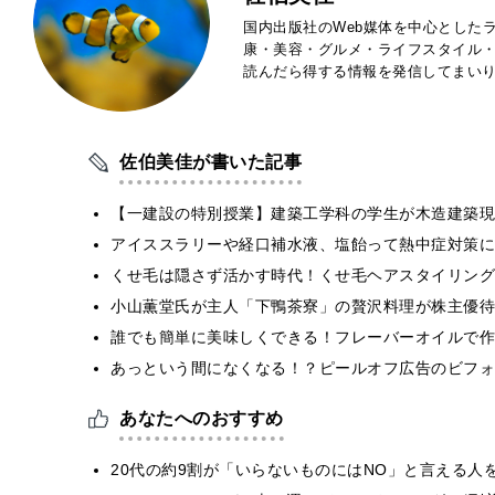
国内出版社のWeb媒体を中心とした
康・美容・グルメ・ライフスタイル
読んだら得する情報を発信してまい
佐伯美佳が書いた記事
【一建設の特別授業】建築工学科の学生が木造建築現
アイススラリーや経口補水液、塩飴って熱中症対策に
くせ毛は隠さず活かす時代！くせ毛ヘアスタイリング
小山薫堂氏が主人「下鴨茶寮」の贅沢料理が株主優待
誰でも簡単に美味しくできる！フレーバーオイルで作
あっという間になくなる！？ピールオフ広告のビフォ
あなたへのおすすめ
20代の約9割が「いらないものにはNO」と言える人を支