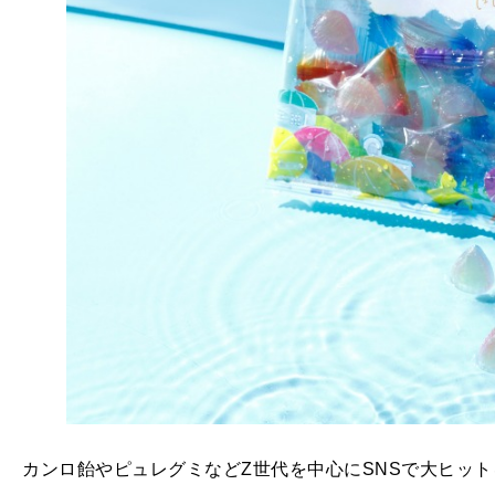
カンロ飴やピュレグミなどZ世代を中心にSNSで大ヒッ