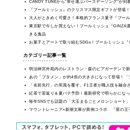
CANDY TUNEから“幸せ運ぶバースデーソング”が
『ブールミッシュ』のクリスマス限定ギフトが登場！
大人がときめく可愛さ！本格的フランス菓子『ブール
東京駅で今しか買えない！ブールミッシュ『GINZ
きる逸品
お菓子とアートで取り組むSDGs！ブールミッシュ『
カテゴリー記事一覧
明治神宮外苑内のレストラン・森のビアガーデンで新
あの「ブタメン」が約4倍の大きさになって登場！「ブ
​​「名前先行」の常識を覆す。F1王者が職人技を融
紅茶で若返り＆夏バテ予防！最新研究で明らかになっ
毎年SNSでも話題の「大玉まるごとメロンショート
マウントレーニア×新潮文庫が異例コラボ 『星の王