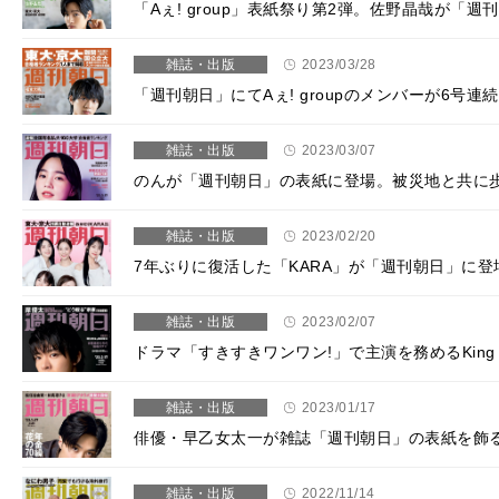
「Aぇ! group」表紙祭り第2弾。佐野晶哉が
雑誌・出版
2023/03/28
「週刊朝日」にてAぇ! groupのメンバーが6
雑誌・出版
2023/03/07
のんが「週刊朝日」の表紙に登場。被災地と共に歩
雑誌・出版
2023/02/20
7年ぶりに復活した「KARA」が「週刊朝日」に登
雑誌・出版
2023/02/07
ドラマ「すきすきワンワン!」で主演を務めるKing 
雑誌・出版
2023/01/17
俳優・早乙女太一が雑誌「週刊朝日」の表紙を飾
雑誌・出版
2022/11/14