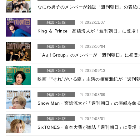
なにわ男子のメンバーが雑誌「週刊朝日」の表紙
雑誌・出版
2022/11/07
King ＆ Prince・髙橋海人が「週刊朝日」に
雑誌・出版
2022/10/04
「Aぇ! Group」のメンバーが「週刊朝日」に
雑誌・出版
2022/09/13
映画「“それ”がいる森」主演の相葉雅紀が「週刊朝日
雑誌・出版
2022/08/09
Snow Man・宮舘涼太が「週刊朝日」の表紙を
雑誌・出版
2022/08/01
SixTONES・京本大我が雑誌「週刊朝日」に登