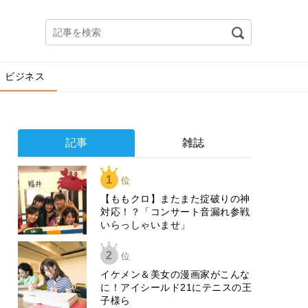
ビジネス
記事
雑誌
1
位
【ももクロ】またまた掟破りの神
対応！？「コンサート音漏れ参戦
いらっしゃいませ」
2
位
イケメン＆美女の漫画家がこんな
に！アイシールド21にテニスの王
子様ら