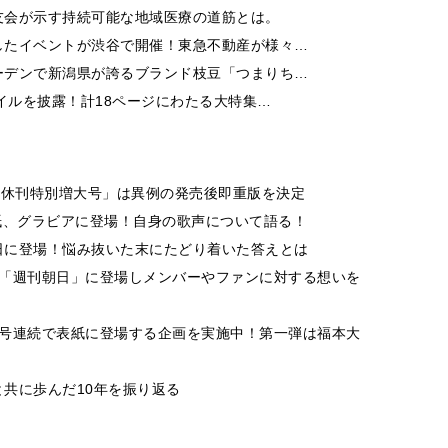
友会が示す持続可能な地域医療の道筋とは。
したイベントが渋谷で開催！東急不動産が様々…
ーデンで新潟県が誇るブランド枝豆「つまりち…
イルを披露！計18ページにわたる大特集…
「休刊特別増大号」は異例の発売後即重版を決定
表紙、グラビアに登場！自身の歌声について語る！
刊朝日に登場！悩み抜いた末にたどり着いた答えとは
晶哉が「週刊朝日」に登場しメンバーやファンに対する想いを
ーが6号連続で表紙に登場する企画を実施中！第一弾は福本大
共に歩んだ10年を振り返る