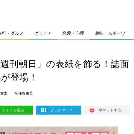
旅行・グルメ
グラビア
恋愛・心理
趣味・スポーツ
「週刊朝日」の表紙を飾る！誌面
美が登場！
乙女太一
松任谷由美
ラインを送る
ブックマーク
ポケットする