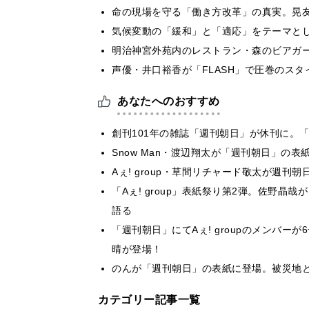
​命の現場を守る「働き方改革」の真実。晃
気候変動の「緩和」と「適応」をテーマと
明治神宮外苑内のレストラン・森のビアガ
声優・井口裕香が「FLASH」で圧巻のスタ
あなたへのおすすめ
創刊101年の雑誌「週刊朝日」が休刊に。
Snow Man・渡辺翔太が「週刊朝日」の
Aぇ! group・草間リチャード敬太が週
「Aぇ! group」表紙祭り第2弾。佐野
語る
「週刊朝日」にてAぇ! groupのメンバ
晴が登場！
のんが「週刊朝日」の表紙に登場。被災地と
カテゴリー記事一覧