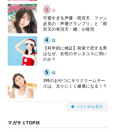
3
位
可愛すぎる声優・雨宮天、ファン
必見の「声優グランプリ」と「雨
宮天の有頂天・纏」が発売
4
位
【科学的に検証】視覚で恋する男
はなぜ、女性のサンタコスに弱い
のか？
5
位
3時のおやつにキリクリームチー
ズは、太りにくく健康になる！？
ベスト10を表示
マガサミTOPIX