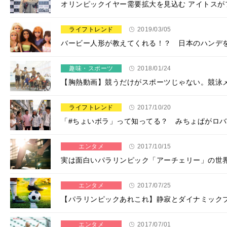
オリンピックイヤー需要拡大を見込む アイトス
ライフトレンド
2019/03/05
バービー人形が教えてくれる！？ 日本のハンデを
趣味・スポーツ
2018/01/24
【胸熱動画】競うだけがスポーツじゃない。競泳メ
ライフトレンド
2017/10/20
「#ちょいボラ」って知ってる？ みちょぱがロバ
エンタメ
2017/10/15
実は面白いパラリンピック「アーチェリー」の世
エンタメ
2017/07/25
【パラリンピックあれこれ】静寂とダイナミック
エンタメ
2017/07/01