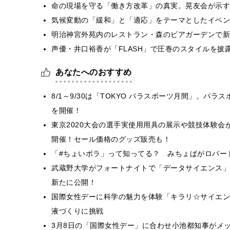
​命の現場を守る「働き方改革」の真実。晃友会が示
気候変動の「緩和」と「適応」をテーマとしたイベン
明治神宮外苑内のレストラン・森のビアガーデンで新
声優・井口裕香が「FLASH」で圧巻のスタイルを披
あなたへのおすすめ
8/1～9/30は「TOKYO パラスポーツ月間」。
を開催！
東京2020大会の選手実使用用具の展示や競技体験会が行わ
開催！セール価格のグッズ販売も！
「#ちょいボラ」って知ってる？ みちょぱがロバー
武蔵野大学がフォートナイトで「データサイエンス」
新たに公開！
国際女性デーに科学の魅力を体験「キラリ☆サイエンス
液づくりに挑戦
3月8日の「国際女性デー」に合わせ小池都知事がメ