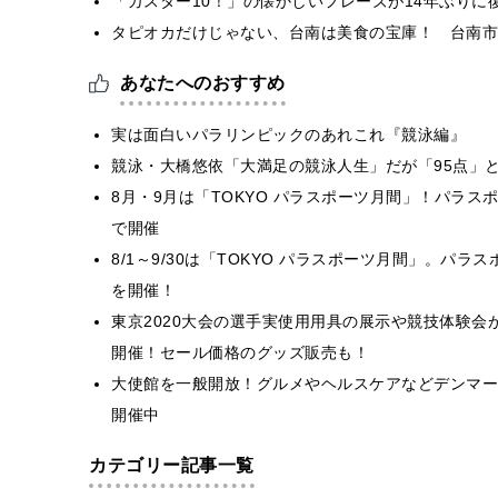
「ガスター10！」の懐かしいフレーズが14年ぶりに
タピオカだけじゃない、台南は美食の宝庫！ 台南市
あなたへのおすすめ
実は面白いパラリンピックのあれこれ『競泳編』
競泳・大橋悠依「大満足の競泳人生」だが「95点」
8月・9月は「TOKYO パラスポーツ月間」！パラ
で開催
8/1～9/30は「TOKYO パラスポーツ月間」。
を開催！
東京2020大会の選手実使用用具の展示や競技体験会が行わ
開催！セール価格のグッズ販売も！
大使館を一般開放！グルメやヘルスケアなどデンマー
開催中
カテゴリー記事一覧