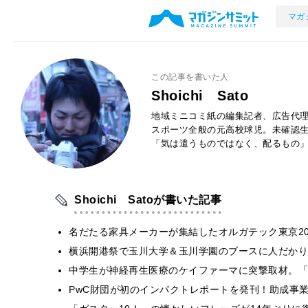
マガ
この記事を書いた人
Shoichi Sato
地域ミニコミ紙の編集記者、広告代
スポーツ全般の元高校球児。未確認生
「気は遣うものではなく、配るもの
Shoichi Satoが書いた記事
名だたる家具メーカーが集結したオルガテック東京20
横浜開港祭で玉川大学＆玉川学園のブースに人だかり
中学生が神経再生医療のケイファーマに突撃取材。「
PwC財団が初のインパクトレポートを発刊！助成事業