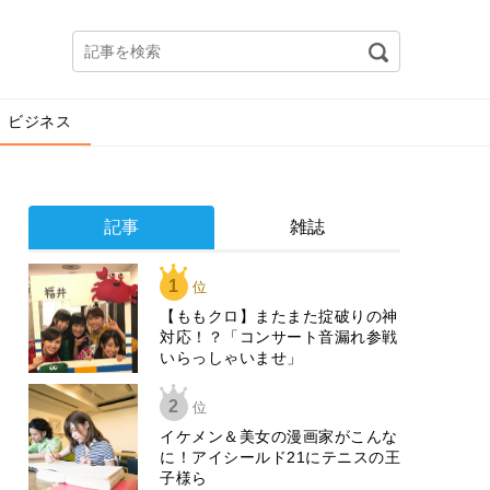
ビジネス
記事
雑誌
1
位
【ももクロ】またまた掟破りの神
対応！？「コンサート音漏れ参戦
いらっしゃいませ」
2
位
イケメン＆美女の漫画家がこんな
に！アイシールド21にテニスの王
子様ら