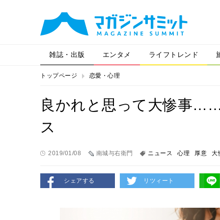
雑誌・出版
エンタメ
ライフトレンド
トップページ
恋愛・心理
良かれと思って大惨事…
ス
2019/01/08
南城与右衛門
ニュース
心理
厚意
大
シェアする
リツィート