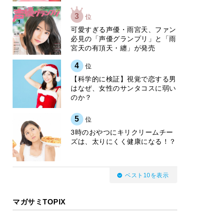
3
位
可愛すぎる声優・雨宮天、ファン
必見の「声優グランプリ」と「雨
宮天の有頂天・纏」が発売
4
位
【科学的に検証】視覚で恋する男
はなぜ、女性のサンタコスに弱い
のか？
5
位
3時のおやつにキリクリームチー
ズは、太りにくく健康になる！？
ベスト10を表示
マガサミTOPIX