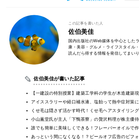
この記事を書いた人
佐伯美佳
国内出版社のWeb媒体を中心とした
康・美容・グルメ・ライフスタイル
読んだら得する情報を発信してまい
佐伯美佳が書いた記事
【一建設の特別授業】建築工学科の学生が木造建築現
アイススラリーや経口補水液、塩飴って熱中症対策に
くせ毛は隠さず活かす時代！くせ毛ヘアスタイリング
小山薫堂氏が主人「下鴨茶寮」の贅沢料理が株主優待
誰でも簡単に美味しくできる！フレーバーオイルで作
あっという間になくなる！？ピールオフ広告のビフォ