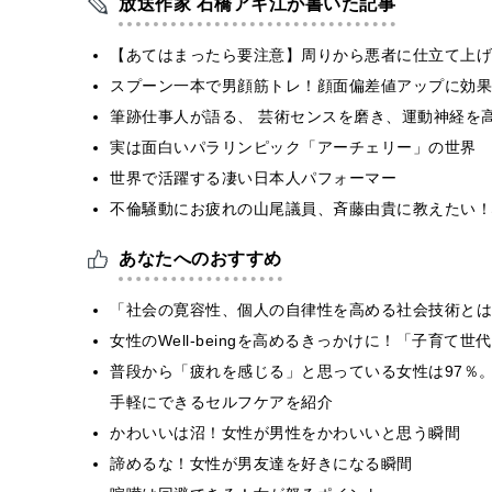
放送作家 石橋アキ江が書いた記事
【あてはまったら要注意】周りから悪者に仕立て上げ
スプーン一本で男顔筋トレ！顔面偏差値アップに効果
筆跡仕事人が語る、 芸術センスを磨き、運動神経を
実は面白いパラリンピック「アーチェリー」の世界
世界で活躍する凄い日本人パフォーマー
不倫騒動にお疲れの山尾議員、斉藤由貴に教えたい！
あなたへのおすすめ
「社会の寛容性、個人の自律性を高める社会技術とは
女性のWell-beingを高めるきっかけに！「子育
普段から「疲れを感じる」と思っている女性は97％。i
手軽にできるセルフケアを紹介
かわいいは沼！女性が男性をかわいいと思う瞬間
諦めるな！女性が男友達を好きになる瞬間