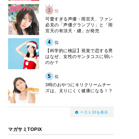
3
位
可愛すぎる声優・雨宮天、ファン
必見の「声優グランプリ」と「雨
宮天の有頂天・纏」が発売
4
位
【科学的に検証】視覚で恋する男
はなぜ、女性のサンタコスに弱い
のか？
5
位
3時のおやつにキリクリームチー
ズは、太りにくく健康になる！？
ベスト10を表示
マガサミTOPIX