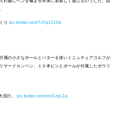
入れ歯にペンを噛ませ本体に装着して遊ぶものでした。結
。
っくり
pic.twitter.com/7JVq1212kr
日
付属の小さなボールとパターを使いミニュチュアゴルフが
リヤードカンペン、１０本ピンとボールが付属したボウリ
が大流行。
pic.twitter.com/mcl1zqL1jx