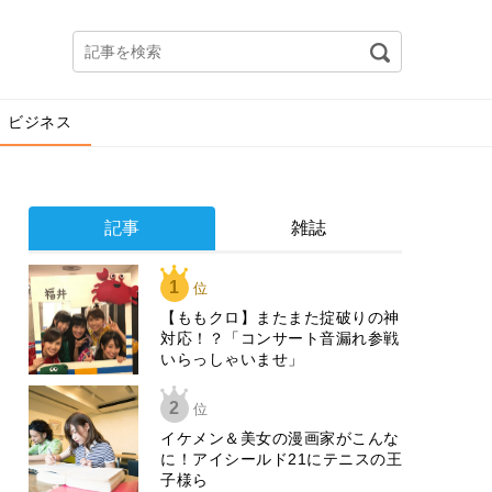
ビジネス
記事
雑誌
1
位
【ももクロ】またまた掟破りの神
対応！？「コンサート音漏れ参戦
いらっしゃいませ」
2
位
イケメン＆美女の漫画家がこんな
に！アイシールド21にテニスの王
子様ら