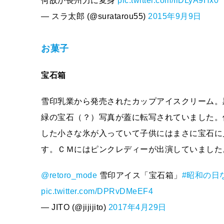
何故か長州力に変身
pic.twitter.com/IiDLyA9Hx0
— スラ太郎 (@suratarou55)
2015年9月9日
お菓子
宝石箱
雪印乳業から発売されたカップアイスクリーム。
緑の宝石（？）写真が蓋に転写されていました。
した小さな氷が入っていて子供にはまさに宝石に
す。ＣＭにはピンクレディーが出演していました
@retoro_mode
雪印アイス「宝石箱」
#昭和の日
pic.twitter.com/DPRvDMeEF4
— JITO (@jijijito)
2017年4月29日