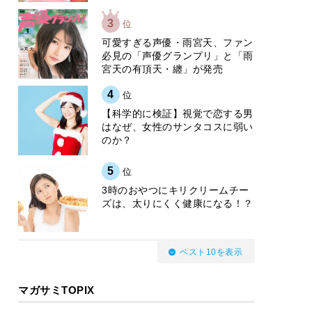
3
位
可愛すぎる声優・雨宮天、ファン
必見の「声優グランプリ」と「雨
宮天の有頂天・纏」が発売
4
位
【科学的に検証】視覚で恋する男
はなぜ、女性のサンタコスに弱い
のか？
5
位
3時のおやつにキリクリームチー
ズは、太りにくく健康になる！？
ベスト10を表示
マガサミTOPIX