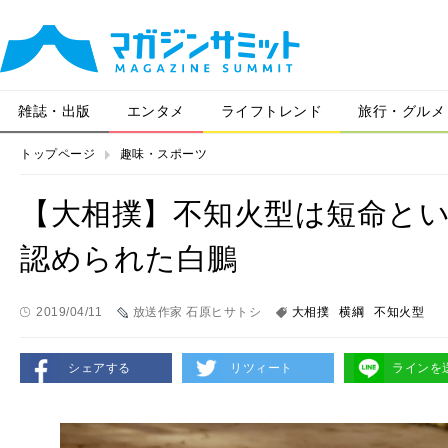
雑誌・出版
エンタメ
ライフトレンド
旅行・グルメ
トップページ
趣味・スポーツ
【大相撲】不知火型は短命と
認められた白鵬
2019/04/11
放送作家 石原ヒサトシ
大相撲
横綱
不知火型
シェアする
リツィート
ラインを