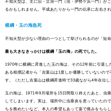
不知火型は、主に旧・立浪一門（現・伊勢ケ浜一門）が
るかもしれません。平成あたりから一門の伝承に左右さ
横綱・玉の海急死
不知火型が少ない理由の一つとして挙げられるのが「短
最も大きなきっかけは横綱「玉の海」の死でした。
1970年に横綱に昇進した玉の海は、その12年前に引退
ある相撲記者から「吉葉山は1度しか優勝していないので
す。（ただし吉葉山は横綱昇進時で33歳ながら4年在位し
玉の海は、1971年9月場所を15日間取り終えたあと、虫
してしまいます。実は、場所中に虫垂炎を患っていたので
ちを務めたいなど、本人の希望もあって薬で痛みをちら