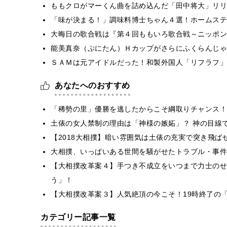
ももクロがマーくん曲を詰め込んだ「田中将大」リリ
「味が決まる！」調味料博士ちゃん４選！ホームステ
大晦日の歌合戦は『第４回ももいろ歌合戦～ニッポン
能美真奈（ぷにたん）Ｈカップがさらにふくらんじゃ
ＳＡＭは元アイドルだった！和製外国人「リフラフ」
あなたへのおすすめ
「稀勢の里」優勝を逃したからこそ綱取りチャンス！
土俵の女人禁制の理由は「神様の嫉妬」？ 神の目線
【2018大相撲】暗い雰囲気は土俵の充実で突き飛ば
大相撲、いっぱいある世間を騒がせたトラブル・事件
【大相撲改革案４】手つき不成立をいつまで力士のせ
う」！
【大相撲改革案３】人気絶頂の今こそ！19時終了の
カテゴリー記事一覧