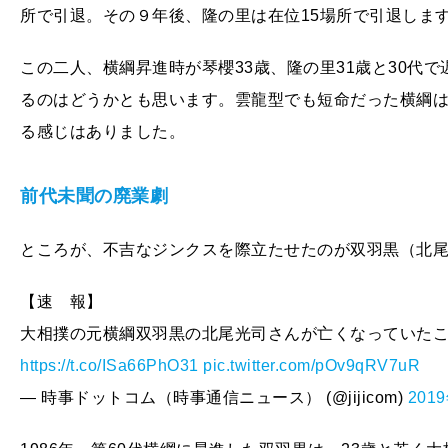
所で引退。その９年後、隆の里は在位15場所で引退しま
この二人、横綱昇進時が琴櫻33歳、隆の里31歳と30代
るのはどうかとも思います。雲龍型でも短命だった横綱
る感じはありました。
前代未聞の廃業劇
ところが、不吉なジンクスを際立たせたのが双羽黒（北
【速 報】
大相撲の元横綱双羽黒の北尾光司さんが亡くなっていた
https://t.co/ISa66PhO31
pic.twitter.com/pOv9qRV7uR
— 時事ドットコム（時事通信ニュース） (@jijicom)
201