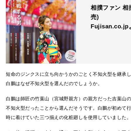
相撲ファン 相撲フ
売)
Fujisan.co.j
短命のジンクスに立ち向かうかのごとく不知火型を継承した
白鵬はなぜ不知火型を選んだのでしょうか。
白鵬は師匠の竹葉山（宮城野親方）の親方だった吉葉山
不知火型だったことから選んだそうです。白鵬が初めて
時に着けていた三つ揃えの化粧廻しを使用していました