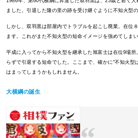
1986年、第60代横綱に昇進した双羽黒は、23歳と若
ました。引退した隆の里の跡を受け継ぐように不知火型
しかし、双羽黒は部屋内でトラブルを起こし廃業。在位
ます。これがまた不知火型の短命イメージを強めてしま
平成に入ってから不知火型を継承した旭富士は在位9場所
らずで引退する短命でした。ここまで、確かに“不知火型
はまってしまうかもしれません。
大横綱の誕生