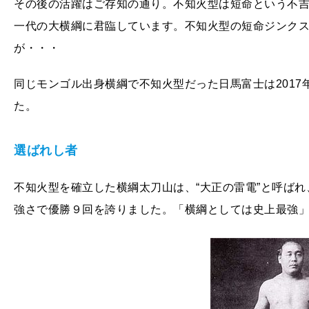
その後の活躍はご存知の通り。不知火型は短命という不
一代の大横綱に君臨しています。不知火型の短命ジンク
が・・・
同じモンゴル出身横綱で不知火型だった日馬富士は201
た。
選ばれし者
不知火型を確立した横綱太刀山は、“大正の雷電”と呼ば
強さで優勝９回を誇りました。「横綱としては史上最強