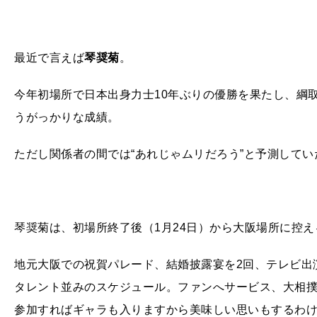
最近で言えば
琴奨菊
。
今年初場所で日本出身力士10年ぶりの優勝を果たし、綱
うがっかりな成績。
ただし関係者の間では“あれじゃムリだろう”と予測して
琴奨菊は、初場所終了後（1月24日）から大阪場所に控え
地元大阪での祝賀パレード、結婚披露宴を2回、テレビ出
タレント並みのスケジュール。ファンへサービス、大相撲
参加すればギャラも入りますから美味しい思いもするわ