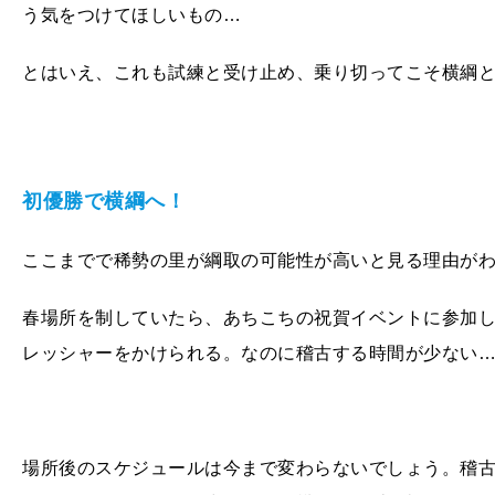
う気をつけてほしいもの…
とはいえ、これも試練と受け止め、乗り切ってこそ横綱
初優勝で横綱へ！
ここまでで稀勢の里が綱取の可能性が高いと見る理由が
春場所を制していたら、あちこちの祝賀イベントに参加
レッシャーをかけられる。なのに稽古する時間が少ない
場所後のスケジュールは今まで変わらないでしょう。稽