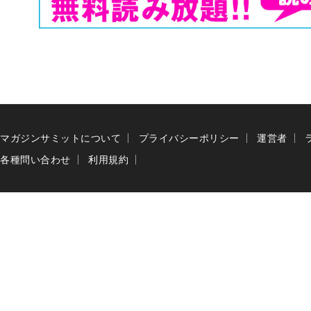
マガジンサミットについて
プライバシーポリシー
運営者
各種問い合わせ
利用規約