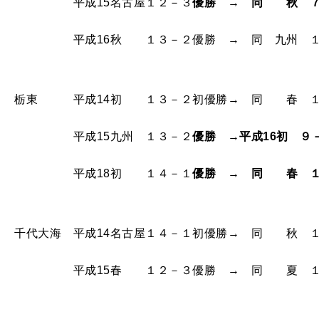
平成15名古屋１２－３
優勝 → 同 秋 
平成16秋 １３－２優勝 → 同 九州 １
栃東 平成14初 １３－２初優勝→ 同 春 １
平成15九州 １３－２
優勝 →平成16初 ９
平成18初 １４－１
優勝 → 同 春 １
千代大海 平成14名古屋１４－１初優勝→ 同 秋 
平成15春 １２－３優勝 → 同 夏 １