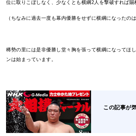
位に取りこぼしなく、少なくとも横綱2人を撃破すれば賜
（ちなみに過去一度も幕内優勝をせずに横綱になったの
稀勢の里には是非優勝し堂々胸を張って横綱になってほし
ンは始まっています。
この記事が