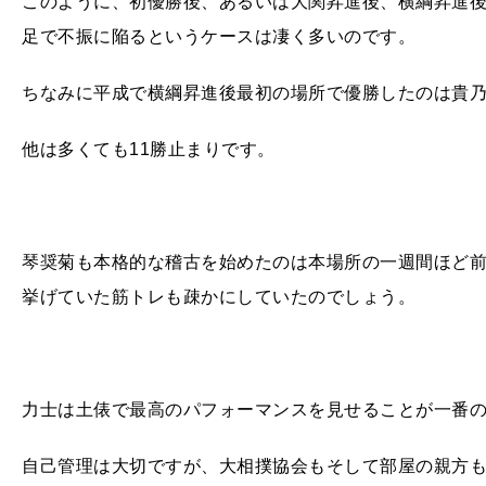
このように、初優勝後、あるいは大関昇進後、横綱昇進
足で不振に陥るというケースは凄く多いのです。
ちなみに平成で横綱昇進後最初の場所で優勝したのは貴乃
他は多くても11勝止まりです。
琴奨菊も本格的な稽古を始めたのは本場所の一週間ほど
挙げていた筋トレも疎かにしていたのでしょう。
力士は土俵で最高のパフォーマンスを見せることが一番
自己管理は大切ですが、大相撲協会もそして部屋の親方