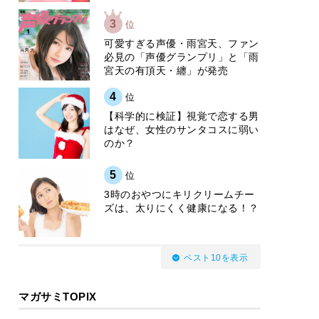
3
位
可愛すぎる声優・雨宮天、ファン
必見の「声優グランプリ」と「雨
宮天の有頂天・纏」が発売
4
位
【科学的に検証】視覚で恋する男
はなぜ、女性のサンタコスに弱い
のか？
5
位
3時のおやつにキリクリームチー
ズは、太りにくく健康になる！？
ベスト10を表示
マガサミTOPIX