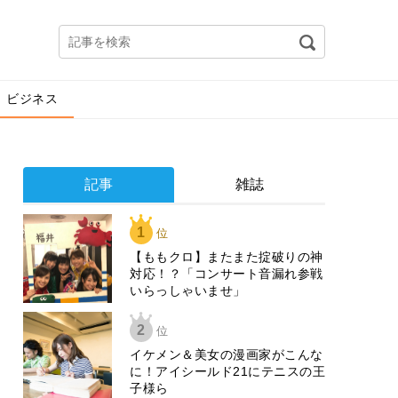
ビジネス
記事
雑誌
1
位
【ももクロ】またまた掟破りの神
対応！？「コンサート音漏れ参戦
いらっしゃいませ」
2
位
イケメン＆美女の漫画家がこんな
に！アイシールド21にテニスの王
子様ら